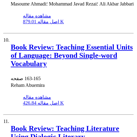
Masoume Ahmadi؛ Mohammad Javad Rezai؛ Ali Akbar Jabbari
مشاهده مقاله
879.01 K
اصل مقاله
10.
Book Review: Teaching Essential Units
of Language: Beyond Single-word
Vocabulary
163-165
صفحه
Reham Abuemira
مشاهده مقاله
426.84 K
اصل مقاله
11.
Book Review: Teaching Literature
Using Dialogic Literary