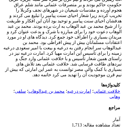
حکومت حاکم بودند و بر متصرفات عثمانی مانند شلم عراق
هجوم آورده و مقدسات شیعیان در شهرهای نجف و‌کربلا را
تخریب کردند زیرا شعار احیای سنت پیامبر را تبلیغ می کردند و
هدفشان احیای سنت پیامبر و توحید بود آنان این افکار و طریقت
را از شیخ محمد بن عبد الوهاب به ارث برده بودند. محمد بن عبد
الوهاب دعوت خود را برای مبارزه با شرک و بدعت عنوان کرد و
‌مریدان بسیاری را اطراف خود جمع کرد. دیدگاه های او در مورد
اعتقادات مسلمانان بیش از پیش افراطی بود. محمد بن
عبدالوهاب سر انجام رفتن به درعیه و بیعت با امیر سعودی درعیه
زمینه را برای تآسیس این امارت مهیا کرد. امارت درعیه نیز در
راستای همین شعار تآسیس و با خلافت عثمانی وارد جنگ و
نبردهای طاقت فرسایی شد. خلافت عثمانی بعد تلاش های
بسیاری با کمک والی مصر توانست به عمر این امارتی که بیش از
نیم قرن موجودیت آن را تهدید می کرد خاتمه دهد.
کلیدواژه‌ها
خلافت عثمانی
؛
امارت درعیه
؛
محمد بن عبدالوهاب
؛
سلفی
؛
وهابی
مراجع
آمار
تعداد مشاهده مقاله: 1,713