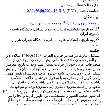
)
636.92 K
(
نوع مقاله: مقاله پژوهشی
شناسه دیجیتال (DOI):
10.30466/jhf.2024.121518
نویسندگان
2
1
*
سمیه خسروی روش
؛
محمدحسین حردانی
1
گروه تاریخ، دانشکده ادبیات و علوم انسانی، دانشگاه یاسوج،
یاسوج، ایران
2
گروه تاریخ، دانشکده علوم انسانی، دانشگاه شیراز، شیراز،
ایران
چکیده
تشکیل امارت درعیه در جزیره العرب (1157 ق/1446 میلادی) و
به چالش کشیدن خلافت عثمانی بیش نیم قرن در بخشی از
متصرفات عربی خود از حوادث بسیار مهم و‌جذاب تاریخ معاصر
جهان اسلام و عرب است. محمد بن عبدالوهاب، بنیان‌گذار جنبش
سلفی گری (وهابیت) در شبه جزیره عرب وتعالیم او‌ نقش مهمی
را در تکوین امارت درعیه یا به قول خودشان خلافت اسلامی
داشت. این امارت اسلامی چهار امیر داشت که از خاندان آل
سعود و از قبیله معروف مقرن (بنی مقرن) بودند و ‌موجودیت
خلافت عثمانی را به شدت تهدید می کردند و از شهر درعیه (درعا)
که شهر صعب العبور و مستحکمی بود ظهور کرده و آنجا را نیز
پایتخت خویش قرار دادند. آن ها حملات توسعه طلبانه خود را از
آنجا رهبری می کردند و نیم قرن بر سرتا سر شبه جزیره عربی