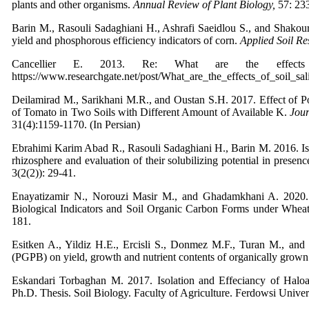
plants and other organisms.
Annual Review of Plant Biology,
57: 23
Barin M., Rasouli Sadaghiani H., Ashrafi Saeidlou S., and Shakouri
yield and phosphorous efficiency indicators of corn.
Applied Soil Re
Cancellier E. 2013. Re: What are the effects
https://www.researchgate.net/post/What_are_the_effects_of_soil_
Deilamirad M., Sarikhani M.R., and Oustan S.H. 2017. Effect of
of Tomato in Two Soils with Different Amount of Available K.
Jour
31(4):1159-1170. (In Persian)
Ebrahimi Karim Abad R., Rasouli Sadaghiani H., Barin M. 2016. Is
rhizosphere and evaluation of their solubilizing potential in prese
3(2(2)): 29-41.
Enayatizamir N., Norouzi Masir M., and Ghadamkhani A. 2020.
Biological Indicators and Soil Organic Carbon Forms under Wheat
181.
Esitken A., Yildiz H.E., Ercisli S., Donmez M.F., Turan M., and
(PGPB) on yield, growth and nutrient contents of organically grown
Eskandari Torbaghan M. 2017. Isolation and Effeciancy of Haloal
Ph.D. Thesis. Soil Biology. Faculty of Agriculture. Ferdowsi Unive