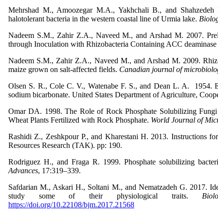
Mehrshad M., Amoozegar M.A., Yakhchali B., and Shahzedeh Faz
halotolerant bacteria in the western coastal line of Urmia lake.
Biolo
Nadeem S.M., Zahir Z.A., Naveed M., and Arshad M. 2007. Prelim
through Inoculation with Rhizobacteria Containing ACC deaminase 
Nadeem S.M., Zahir Z.A., Naveed M., and Arshad M. 2009. Rhizob
maize grown on salt-affected fields.
Canadian journal of microbiolo
Olsen S. R., Cole C. V., Watenabe F. S., and Dean L. A. 1954. Es
sodium bicarbonate. United States Department of Agriculture, Coop
Omar DA. 1998. The Role of Rock Phosphate Solubilizing Fung
Wheat Plants Fertilized with Rock Phosphate.
World Journal of Mic
Rashidi Z., Zeshkpour P., and Kharestani H. 2013. Instructions for
Resources Research (TAK). pp: 190.
Rodriguez H., and Fraga R. 1999. Phosphate solubilizing bacter
Advances
, 17:319–339.
Safdarian M., Askari H., Soltani M., and Nematzadeh G. 2017. Ident
study some of their physiological traits.
Bio
https://doi.org/10.22108/bjm.2017.21568