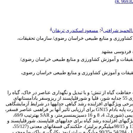
)
969.82 
4
3
الحمید شرافتی
؛
مسعود اسکندری تربقان
کشاورزی و منابع طبیعی خراسان رضوی/ سازمان تحقیقات،
اه فردوسی مشهد
حقیقات و آموزش کشاورزی و منابع طبیعی خراسان رضوی/
قیقات و آموزش کشاورزی و منابع طبیعی خراسان رضوی،
حفاظت گیاه از تنش؛ و با تبدیل و نگهداری عناصر در خاک، گیاه را
تغذیه می­کنند. این پژوهش در دو بخش 1) جداسازی و خالص­سازی 55 جدایه شور، قلیا و شورقلیاپسند از ریزوسفر بادامستان­های
خی ویژگی­های افزاینده رشد گیاهی جدایه­ها در شرایط آزمایشگاهی
برای انتخاب جدایه­های برتر؛ 2) تست شش جدایه­ برتر در مجاورت پایه­ بادام GN15 برای ارزیابی تأثیر آنها بر فراهمی عناصر فسفر،
پتاسیم، آهن، روی و یون­های کلر و سدیم در چهار خاک شور-سدیمی (شوری2، 4، 8 و 16 دسی­زیمنس­برمتر، و SAR به­ترتیب 69/9،
انگین تولید ویژگی­های افزاینده رشد گیاه برای جدایه­های قلیاپسند، شورقلیاپسند و
شورپسند به­ترتیب برای تولید ایندول­تری­استیک­اسید (93/213 ،13/77 و 98/15میلی­گرم­ بر­لیتر)، حل­کنندگی فسفات­های معدنی (55/127،
99/73 و 19/40 میلی­گرم­ برلیتر) و تولید اگزوپلی­ساکاریدها (11/578 ، 54/284 و90/35 میلی­گرم­ برلیتر) بود. بکارگیری باکتری­ها موجب