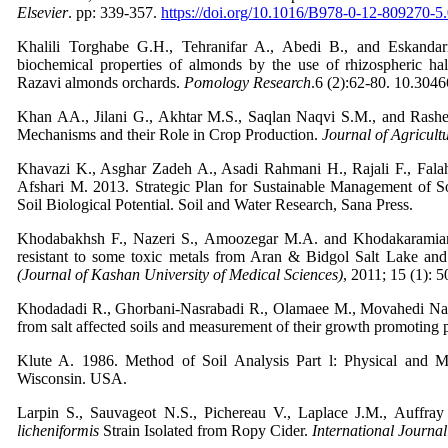
Elsevier
. pp: 339-357.
https://doi.org/10.1016/B978-0-12-809270-5
Khalili Torghabe G.H., Tehranifar A., Abedi B., and Eskand
biochemical properties of almonds by the use of rhizospheric halo
Razavi almonds orchards.
Pomology Research
.6 (2):62-80. 10.304
Khan AA., Jilani G., Akhtar M.S., Saqlan Naqvi S.M., and Rashe
Mechanisms and their Role in Crop Production.
Journal of Agricult
Khavazi K., Asghar Zadeh A., Asadi Rahmani H., Rajali F., Fala
Afshari M. 2013. Strategic Plan for Sustainable Management of So
Soil Biological Potential. Soil and Water Research, Sana Press.
Khodabakhsh F., Nazeri S., Amoozegar M.A. and Khodakaramian, 
resistant to some toxic metals from Aran & Bidgol Salt Lake an
(Journal of Kashan University of Medical Sciences)
, 2011; 15 (1):
Khodadadi R., Ghorbani-Nasrabadi R., Olamaee M., Movahedi Naein
from salt affected soils and measurement of their growth promoting 
Klute A. 1986. Method of Soil Analysis Part l: Physical and 
Wisconsin. USA.
Larpin S., Sauvageot N.S., Pichereau V., Laplace J.M., Auffra
licheniformis
Strain Isolated from Ropy Cider.
International Journa