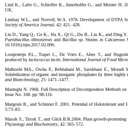
Lind K., Lafer G., Schloffer K., Innerhoffer G., and Meister H. 
UK.
Lindsay W.L., and Norvell, W.A. 1978. Development of DTPA Soi
Society of America Journal
, 42: 421- 428.
Liu D., Yang Q., Ge K., Hu X., Qi G., Du B., Liu K., and Ding Y.
Paenibacillus illinoisensis
and
Bacillus
sp. Strains in Calcareous 
10.1016/j.bjm.2017.02.006.
Looijesteijn P.L., Trapet L., De Vries E., Abee T., and Hugenho
produced by
lactococcus lactis
.
International Journal of Food Micr
Malboobi MA., Owlia P., Behbahani M., Sarokhani E., Moradi S.
Solubilization of organic and inorganic phosphates by three highly eff
and Biotechnology,
25: 1471–1477.
Manteghi N. 1968. Full Description of Decomposition Methods on S
Issue No. 168. pp: 98-116.
Margesin R., and Schinner F. 2001. Potential of Halotolerant and
5:73–83.
Mayak S., Tirosh T., and Glick B.R.2004. Plant growth-promoting bac
Physiology and Biochemistry
, 42: 565–572.