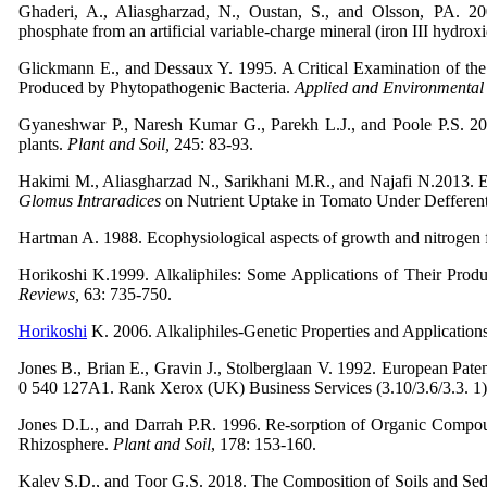
Ghaderi, A., Aliasgharzad, N., Oustan, S., and Olsson, PA. 20
phosphate from an artificial variable-charge mineral (iron III hydrox
Glickmann E., and Dessaux Y. 1995. A Critical Examination of the
Produced by Phytopathogenic Bacteria.
Applied and Environmental
Gyaneshwar P., Naresh Kumar G., Parekh L.J., and Poole P.S. 200
plants.
Plant and Soil,
245: 83-93.
Hakimi M., Aliasgharzad N., Sarikhani M.R., and Najafi N.2013. E
Glomus Intraradices
on Nutrient Uptake in Tomato Under Defferent 
Hartman A. 1988. Ecophysiological aspects of growth and nitrogen 
Horikoshi K.1999. Alkaliphiles: Some Applications of Their Prod
Reviews,
63: 735-750.
Horikoshi
K. 2006. Alkaliphiles-Genetic Properties and Application
Jones B., Brian E., Gravin J., Stolberglaan V. 1992. European Pate
0 540 127A1. Rank Xerox (UK) Business Services (3.10/3.6/3.3. 1)
Jones D.L., and Darrah P.R. 1996. Re-sorption of Organic Compo
Rhizosphere.
Plant and Soil
, 178: 153-160.
Kalev S.D., and Toor G.S. 2018. The Composition of Soils and Se