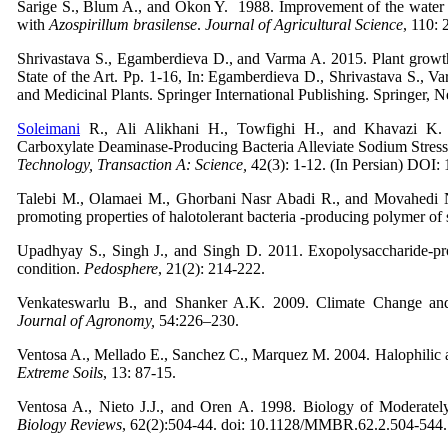
Sarige S., Blum A., and Okon Y. 1988. Improvement of the water s
with
Azospirillum brasilense
.
Journal of Agricultural Science
, 110: 
Shrivastava S., Egamberdieva D., and Varma A. 2015. Plant growt
State of the Art. Pp. 1-16, In: Egamberdieva D., Shrivastava S.,
and Medicinal Plants. Springer International Publishing. Springer, 
Soleimani
R., Ali Alikhani H., Towfighi H., and Khavazi K. 
Carboxylate Deaminase-Producing Bacteria Alleviate Sodium Stre
Technology, Transaction A: Science,
42(3): 1-12. (In Persian) DOI
Talebi M., Olamaei M., Ghorbani Nasr Abadi R., and Movahedi Na
promoting properties of halotolerant bacteria -producing polymer of s
Upadhyay S., Singh J., and Singh D. 2011. Exopolysaccharide-pro
condition.
Pedosphere
, 21(2): 214-222.
Venkateswarlu B., and Shanker A.K. 2009. Climate Change and A
Journal of Agronomy,
54:226–230.
Ventosa A., Mellado E., Sanchez C., Marquez M. 2004. Halophilic 
Extreme Soils
, 13: 87-15.
Ventosa A., Nieto J.J., and Oren A. 1998. Biology of Moderatel
Biology Reviews
, 62(2):504-44. doi: 10.1128/MMBR.62.2.504-544