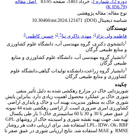
دوره 12، شماره 1
، خرداد 1403
، صفحه
83-95
اصل مقاله
)
856.79 K
(
نوع مقاله: مقاله پژوهشی
شناسه دیجیتال (DOI):
10.30466/asr.2024.121471
نویسندگان
3
2
*
1
فاطمه ولی نژاد
؛
مهدی ذاکری نیا
؛
حسین کاظمی
1
دانشجوی دکتری، گروه مهندسی آب، دانشگاه علوم کشاورزی
و منابع طبیعی گرگان
2
دانشیار گروه مهندسی آب، دانشگاه علوم کشاورزی و منابع
طبیعی گرگان
3
دانشیار گروه زراعت،دانشکده تولیدات گیاهی،دانشگاه علوم
کشاورزی و منابع طبیعی گرگان
چکیده
شوری­زدایی خاک در مزارع زهکشی شده به دلیل تأثیر منفی
شوری خاک بر عملکرد محصول اهمیت زیادی دارد. بنابراین پایش
شوری خاک به منظور مدیریت بهینه آب و خاک و پایداری اراضی
کشاورزی امری ضروری است. از اراضی زهکشی شده 44 نمونه
از عمق صفر تا 30 و 30 تا 60 سانتی­متری خاک 5 بار طی یکسال
تهیه شد. جهت تهیه نقشه شوری و اسیدیته خاک از روش­های GPI،
LPL، IDW، Ok، RBF استفاده شد. برای ارزیابی دقت هر روش­از
RMSE و MAE استفاده شد. نتایج ارزیابی شوری در عمق صفر تا