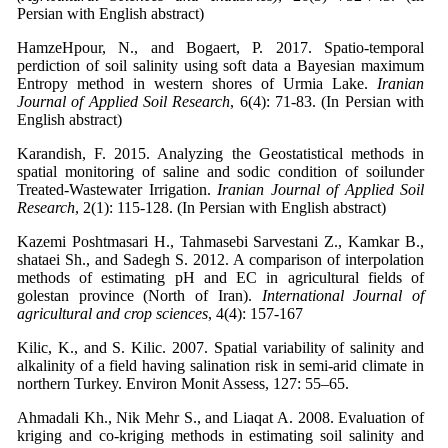
Persian with English abstract)
HamzeHpour, N., and Bogaert, P. 2017. Spatio-temporal
perdiction of soil salinity using soft data a Bayesian maximum
Entropy method in western shores of Urmia Lake.
Iranian
Journal of Applied Soil Research
, 6(4): 71-83. (In Persian with
English abstract)
Karandish, F. 2015. Analyzing the Geostatistical methods in
spatial monitoring of saline and sodic condition of soilunder
Treated-Wastewater Irrigation.
Iranian Journal of Applied Soil
Research
, 2(1): 115-128. (In Persian with English abstract)
Kazemi Poshtmasari H., Tahmasebi Sarvestani Z., Kamkar B.,
shataei Sh., and Sadegh S. 2012. A comparison of interpolation
methods of estimating pH and EC in agricultural fields of
golestan province (North of Iran).
International Journal of
agricultural and crop sciences
, 4(4): 157-167
Kilic, K., and S. Kilic. 2007. Spatial variability of salinity and
alkalinity of a field having salination risk in semi-arid climate in
northern Turkey. Environ Monit Assess, 127: 55–65.
Ahmadali Kh., Nik Mehr S., and Liaqat A. 2008. Evaluation of
kriging and co-kriging methods in estimating soil salinity and