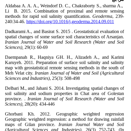
Aldabaa A. A. A., Weindorf D. C., Chakraborty S., sharma A.,
Li B. 2015. Combination of proximal and remote sensing
methods for rapid soil salinity quantification.
Geoderma
, 239-
240:34-46.
https://doi.org/10.1016/j.geoderma.2014.09.011
Dadkarami A., and Basirat S. 2015 . Geostatistical evaluation of
spatial changes of some surface soil characteristics of Arsanjan.
Iranian Journal of Water and Soil Research (Water and Soil
Sciences),
29(1): 60-69
Daempanah R., Haqniya GH. H., Alizadeh A., and Karimi
Karuyeh. 2011. Preparation of surface soil salinity and salinity
map with geostatistical remote sensing methods in the south of
Meh Velat city.
Iranian
Journal of
Water and
Soil (Agricultural
Sciences and Industries)
, 25(3): 508-498
Delbari M., and Jahani S. 2014. Investigating spatial changes of
soil salinity and sodium properties in Chat area of Golestan
province. .
Iranian
Journal of Soil Research
(Water and Soil
Sciences),
28(20): 434-446
Ghorbani Kh. 2012. Geographic weighted regression
Geographic weighted regression: a method for drawing rainfall
maps of Gilan province.
Iranian
Journal
Water and Soil
(Agricultural Sciences and Industries)
, 26(3) 752-743. (In