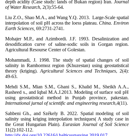
depth acidity (Case study: lands of Bukan region) Iran.
Journal
of Water
Research
, 2(3):55-64.
Liu Z.O., Shao M.A., and Wang Y.Q. 2013. Large-Scale spatial
interpolation of soil pH across the loess plateau.
China. Environ
Earth Sciences,
69:2731-2741.
Mohajer M.P., and Azimbordi. J.F. 1993. Desalinization and
desodification curve of saline-sodic soils in Gorgan region.
Agricultural Resourse Center of Golestan.
Mohammadi, J. 1998. The study of spatial changes of soil
salinity in Ramhormoz region (Khuzestan) using geostatistical
theory (kriging).
Agricultural Sciences and Techniques
, 2(4):
49-63.
Mehdi S.M., Mian S.M., Ghani S., Khalid M., Sheikh A.A.,
Rasheed s., and Iqbal M.A.J.2013. Modeling of surface soil pH
using geostatistical method in Punjab province, pakestan.
International jurnal of scientific and engineering research
,4(11).
Sahbeni Gh., and Székely B. 2022. Spatial modeling of soil
salinity using kriging interpolation techniques( A study case in
the Great Hungarian Plain).
Eurasian
Journal
of
Soil
Science
11(2):102-112.
http://dx.doi.org/10.22616/j.balticsurveying.2019.017