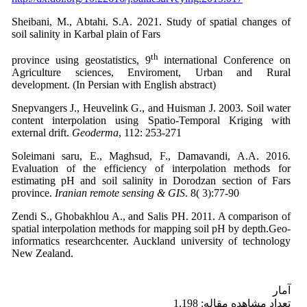
Sheibani, M., Abtahi. S.A. 2021. Study of spatial changes of
soil salinity in Karbal plain of Fars
th
province using geostatistics, 9
international Conference on
Agriculture sciences, Enviroment, Urban and Rural
development. (In Persian with English abstract)
Snepvangers J., Heuvelink G., and Huisman J. 2003. Soil water
content interpolation using Spatio-Temporal Kriging with
external drift.
Geoderma
, 112: 253-271
Soleimani saru, E., Maghsud, F., Damavandi, A.A. 2016.
Evaluation of the efficiency of interpolation methods for
estimating pH and soil salinity in Dorodzan section of Fars
province.
Iranian remote sensing & GIS
. 8( 3):77-90
Zendi S., Ghobakhlou A., and Salis PH. 2011. A comparison of
spatial interpolation methods for mapping soil pH by depth.Geo-
informatics researchcenter. Auckland university of technology
New Zealand.
آمار
تعداد مشاهده مقاله: 1,198