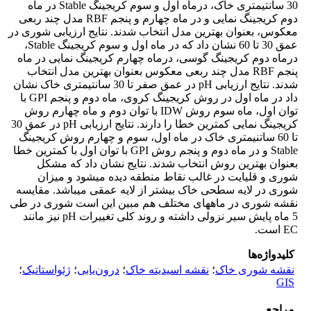
30 سانتیمتری خاک، درماه اول و سوم کریجینگ Stable در ماه
دوم کریجینگ نمایی و در ماه چهارم و پنجم RBF مدل چند ربعی
معکوس، بعنوان بهترین مدل انتخاب شدند. نتایج ارزیابی شوری در
عمق 30 تا 60 نشان داد که در ماه اول و سوم کریجینگ Stable،
درماه دوم کریجینگ گوسی، درماه چهارم کریجینگ نمایی در ماه
پنجم RBF مدل چند ربعی معکوس بعنوان بهترین مدل انتخاب
شدند. نتایج ارزیابی pH در عمق صفر تا 30 سانتی­متری خاک نشان
داد در ماه اول در روش کریجینگ کروی، ماه دوم و پنجم GPI با
توان اول، ماه سوم روش IDW با توان دوم و ماه چهارم روش
کریجینگ نمایی کمترین خطا را دارند. نتایج ارزیابی pH در عمق 30
تا 60 ساتنی­متری خاک در ماه اول، سوم و چهارم روش کریجینگ
Stable و در ماه دوم و پنجم روش GPI با توان اول با کمترین خطا
بعنوان بهترین روش انتخاب شدند. نتایج نشان داد که مشکل
شوری و قلیایت در غالب نقاط منطقه دیده می­شود
و میزان
شوری در لایه سطحی خاک بیشتر از لایه عمقی می­باشد. مقایسه
نقشه شوری در ماه­های مختلف هم مبین این است شوری در طی
5 ماه پایش سیر نزولی داشته و روند کلی تغییرات pH نیز مانند
EC است.
کلیدواژه‌ها
نقشه شوری خاک
؛
نقشه اسیدیته خاک
؛
درون‌یابی
؛
ژئواستاتیک
؛
GIS
مراجع