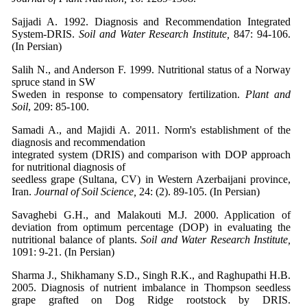
Sajjadi A. 1992. Diagnosis and Recommendation Integrated
System-DRIS.
Soil and Water Research Institute,
847: 94-106.
(In Persian)
Salih N., and Anderson F. 1999. Nutritional status of a Norway
spruce stand in SW
Sweden in response to compensatory fertilization.
Plant and
Soil
, 209: 85-100.
Samadi A., and Majidi A. 2011. Norm's establishment of the
diagnosis and recommendation
integrated system (DRIS) and comparison with DOP approach
for nutritional diagnosis of
seedless grape (Sultana, CV) in Western Azerbaijani province,
Iran.
Journal of Soil Science,
24: (2). 89-105. (In Persian)
Savaghebi G.H., and Malakouti M.J. 2000. Application of
deviation from optimum percentage (DOP) in evaluating the
nutritional balance of plants.
Soil and Water Research Institute,
1091: 9-21. (In Persian)
Sharma J., Shikhamany S.D., Singh R.K., and Raghupathi H.B.
2005. Diagnosis of nutrient imbalance in Thompson seedless
grape grafted on Dog Ridge rootstock by DRIS.