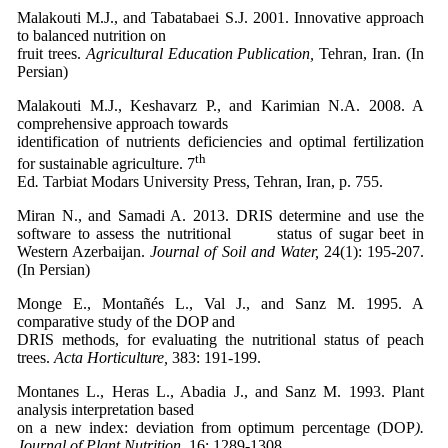
Malakouti M.J., and Tabatabaei S.J. 2001. Innovative approach
to balanced nutrition on
fruit trees.
Agricultural Education Publication,
Tehran, Iran. (In
Persian)
Malakouti M.J., Keshavarz P., and Karimian N.A. 2008. A
comprehensive approach towards
identification of nutrients deficiencies and optimal fertilization
th
for sustainable agriculture. 7
Ed
.
Tarbiat Modars University Press, Tehran, Iran, p. 755.
Miran N., and Samadi A. 2013. DRIS determine and use the
software to assess the nutritional status of sugar beet in
Western Azerbaijan.
Journal of Soil and Water,
24(1): 195-207.
(In Persian)
Monge E., Montañés L., Val J., and Sanz M. 1995. A
comparative study of the DOP and
DRIS methods, for evaluating the nutritional status of peach
trees.
Acta Horticulture,
383: 191-199.
Montanes L., Heras L., Abadia J., and Sanz M. 1993. Plant
analysis interpretation based
on a new index: deviation from optimum percentage (DOP
).
Journal of Plant Nutrition,
16: 1289-1308.