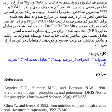
پرمصرف نیتروژن و پتاسیم به ترتیب در 95% و 93% مزارع دارای
شاخص منفی و در بین عناصر کم مصرف روی و آهن با 84% و
72% بیشترین شاخص منفی را داشتند. ترتیب نیاز غذایی بر اساس
شاخص انحراف از درصد بهینه در مزارع هندوانه مطالعه شده
برای عناصرکم مصرف به ترتیب N>K>P>Ca>Mg و برای عناصر
کم مصرف بصورت Zn>Fe>B>Cu>Mn بدست آمد. شاخص تعادل
غذایی (NBI) محاسبه شده برای مزارع، نشان دهنده نداشتن
تعادل نسبی بین عناصر غذایی جذب شده بوسیله هندوانه می‌باشد
و بیانگر نداشتن مدیریت صحیح و کوددهی نامتعادل در این مزارع
می‌باشد.
کلیدواژه‌ها
هندوانه"
؛
"انحراف از درصد بهینه"
؛
" تعادل تغذیه ای"
؛
" تجزیه
گیاه"
؛
"
مراجع
References
Angeles D.E., Sumner M.E., and Barbour N.W. 1990.
Preliminary nitrogen, phosphorus, and potassium DRIS Norms
for pineapple.
Horticultural Science
, 25(6): 652-655.
Chen Y., and Break P. 1982. Iron nutrition of plant in calcareous
soil.
Advance in Agronomy
, 35:217-240.