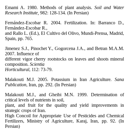
Emami A. 1980. Methods of plant analysis.
Soil and Water
Research Institute,
982: 128-134
.
(In Persian)
Fernández-Escobar R. 2004. Fertilization. In: Barranco D.,
Fernández-Escobar R.,
and Rallo L. (Ed.), El Cultivo del Olivo, Mundi-Prensa, Madrid,
Spain, pp. 765.
Jimenez S.J., Pinochet Y., Gogorcena J.A., and Betran M.A.M.
2007. Influence of
different vigor cherry rootstocks on leaves and shoots mineral
composition.
Scientia
Horticultural
, 112: 73-79.
Malakouti M.J. 2005. Potassium in Iran Agriculture
. Sana
Publication
, Iran, pp. 292. (In Persian)
Malakouti M.J., and Gheibi M.N. 1999. Determination of
critical levels of nutrients in soil,
plant, and fruit for the quality and yield improvements in
strategic crops of Iran.
High Concoil for Appropriate Use of Pesticides and Chemical
Fertilizers, Ministry of Agriculture, Karaj, Iran, pp. 92. (In
Persian)