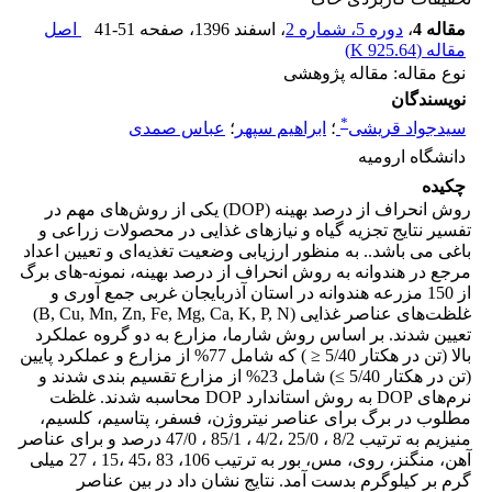
مقاله 4
،
دوره 5، شماره 2
، اسفند 1396
، صفحه
41-51
اصل
مقاله (
925.64 K
)
نوع مقاله: مقاله پژوهشی
نویسندگان
*
سیدجواد قریشی
؛
ابراهیم سپهر
؛
عباس صمدی
دانشگاه ارومیه
چکیده
روش انحراف از درصد بهینه (DOP) یکی از روش‌های مهم در
تفسیر نتایج تجزیه گیاه و نیاز‌های غذایی در محصولات زراعی و
باغی می باشد.. به منظور ارزیابی وضعیت تغذیه‌ای و تعیین اعداد
مرجع در هندوانه به روش انحراف از درصد بهینه، نمونه-های برگ
از 150 مزرعه هندوانه در استان آذربایجان غربی جمع آوری و
غلظت‌های عناصر غذایی (B, Cu, Mn, Zn, Fe, Mg, Ca, K, P, N)
تعیین شدند. بر اساس روش شارما، مزارع به دو گروه عملکرد
بالا (تن در هکتار 5/40 ≤ ) که شامل 77% از مزارع و عملکرد پایین
(تن در هکتار 5/40 ≥) شامل 23% از مزارع تقسیم بندی شدند و
نرم‌های DOP به روش استاندارد DOP محاسبه شدند. غلظت
مطلوب در برگ برای عناصر نیتروژن، فسفر، پتاسیم، کلسیم،
منیزیم به ترتیب 8/2 ، 25/0 ،4/2 ، 85/1 ، 47/0 درصد و برای عناصر
آهن، منگنز، روی، مس، بور به ترتیب 106، 83 ،45 ،15 ، 27 میلی
گرم بر کیلوگرم بدست آمد. نتایج نشان داد در بین عناصر