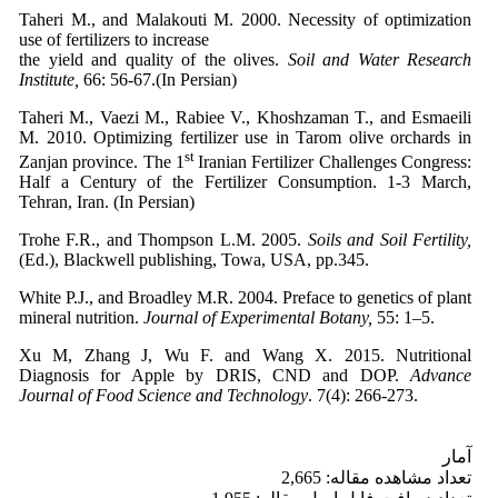
Taheri M., and Malakouti M. 2000. Necessity of optimization
use of fertilizers to increase
the yield and quality of the olives.
Soil and Water Research
Institute,
66: 56-67.(In Persian)
Taheri M., Vaezi M., Rabiee V., Khoshzaman T., and Esmaeili
M. 2010. Optimizing fertilizer use in Tarom olive orchards in
st
Zanjan province. The 1
Iranian Fertilizer Challenges Congress:
Half a Century of the Fertilizer Consumption. 1-3 March,
Tehran, Iran. (In Persian)
Trohe F.R., and Thompson L.M. 2005.
Soils and Soil Fertility,
(Ed.), Blackwell publishing, Towa, USA, pp.345.
White P.J., and Broadley M.R. 2004. Preface to genetics of plant
mineral nutrition.
Journal of Experimental Botany,
55: 1–5.
Xu M, Zhang J, Wu F. and Wang X. 2015. Nutritional
Diagnosis for Apple by DRIS, CND and DOP.
Advance
Journal of Food Science and Technology
. 7(4): 266-273.
آمار
تعداد مشاهده مقاله: 2,665