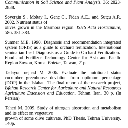
Communication in Soil Science and Plant Anal
y
sis
, 36: 2823-
2838.
Soyergin S., Moltay I., Genç C., Fidan A.E., and Sutçu A.R.
2002. Nutrient status of
olives grown in the Marmora region.
ISHS Acta Horticulture,
586: 381-383.
Sumner M.E. 1990. Diagnosis and recommendation integrated
system (DRIS) as a guide to orchard fertilization. International
seminarian Leaf Diagnosis as a Guide to Orchard Fertilization.
Food and Fertilizer Technology Center for Asia and Pacific
Region Suwon, Korea
, Boletin,
Taiwan, 21p.
Tadayon nejhad M. 2006. Evaluate the nutritional status
cucumber greenhouse deviation from optimum percentage
(DOP) in the Isfahan. The final report of the research project,
Isfahan Research Center for Agriculture and Natural Resources
Agriculture Extension and Education
, Tehran, Iran, 30 p. (In
Persian)
Taheri M. 2009. Study of nitrogen absorption and metabolism
and its effect on vegetative
growth of some olive cultivate. PhD Thesis, Tehran University,
140p.