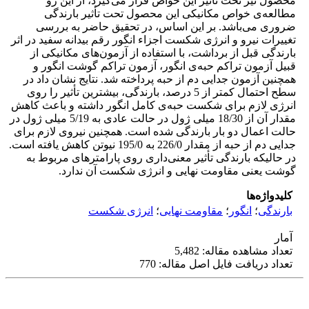
محصول نیز تحت تأثیر این خواص قرار می‌گیرد، از این رو
مطالعه‌ی خواص مکانیکی این محصول تحت تأثیر بارندگی
ضروری می‌باشد. بر‌ این اساس، در تحقیق حاضر به بررسی
تغییرات نیرو و انرژی شکست اجزاء انگور رقم بیدانه سفید در اثر
بارندگی قبل از برداشت، با استفاده از آزمون‌های مکانیکی از
قبیل آزمون تراکم حبه‌ی ‌انگور، آزمون تراکم گوشت انگور و
همچنین آزمون جدایی دم از حبه پرداخته شد. نتایج نشان داد در
سطح احتمال کمتر‌ از 5 درصد، بارندگی، بیشترین تأثیر را روی
انرژی لازم برای شکست حبه‌ی کامل انگور داشته و باعث کاهش
مقدار آن از 18/30 میلی ژول در حالت عادی به 5/19 میلی ژول در
حالت اعمال دو بار بارندگی شده است. همچنین نیروی لازم برای
جدایی دم از حبه از مقدار 226/0 به 195/0 نیوتن کاهش یافته است.
در حالیکه بارندگی تأثیر معنی‌داری روی پارامتر‌های مربوط به
گوشت یعنی مقاومت نهایی و انرژی شکست آن ندارد.
کلیدواژه‌ها
بارندگی
؛
انگور
؛
مقاومت نهایی
؛
انرژی شکست
آمار
تعداد مشاهده مقاله: 5,482
تعداد دریافت فایل اصل مقاله: 770