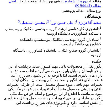
مقاله 1
،
دوره 3، شماره 1
، شهریور 1395
، صفحه
1-11
اصل
مقاله (
944.41 K
)
نوع مقاله: مقاله پژوهشی
نویسندگان
3
2
*
1
سعید آقاعزیزی
؛
علی حسن پور
؛
محسن اسمعیلی
1
دانشجوی کارشناسی ارشد، گروه مهندسی مکانیک بیوسیستم،
دانشکده کشاورزی، دانشگاه ارومیه
2
استادیار، گروه مهندسی مکانیک بیوسیستم، دانشکده
کشاورزی، دانشگاه ارومیه
3
دانشیار، گروه صنایع غذایی، دانشکده کشاورزی، دانشگاه
ارومیه
چکیده
انگور یکی از محصولات باغی مهم کشور است. برداشت آن در
اواخر تابستان و اوایل پاییز صورت می‌گیرد و اغلب مصادف با
باران‌های پاییزی است. لذا با توجه به اثر پلاستی سایزری آب،
غلظت بالای قند انگور و ضخامت کم پوست آن، امکان ایجاد
تغییرات مهم بافتی میوه بسیار محتمل است. از طرفی تغییرات
بافتی و درونی محصول منشأ ایجاد تغییرات در خواص مکانیکی
میوه می‌باشد. با اطلاع از این موضوع و اینکه خواص مکانیکی
انگور در طراحی بهینه‌ی تجهیزات برداشت، حمل و نقل و فراوری
آن نقش اساسی دارد و تکنولوژی‌های پس از برداشت این