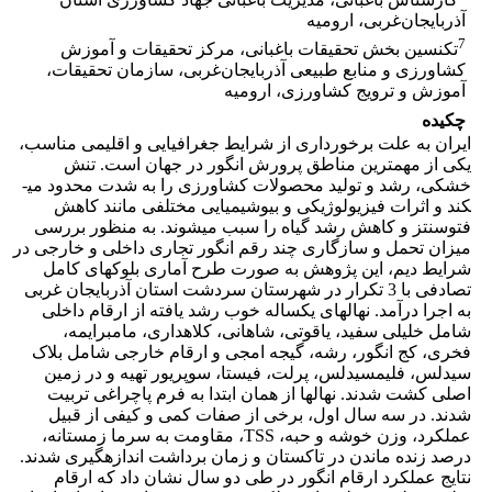
آذربایجان‌غربی، ارومیه
7
تکنسین بخش تحقیقات باغبانی، مرکز تحقیقات و آموزش
کشاورزی و منابع طبیعی آذربایجان‌غربی، سازمان تحقیقات،
آموزش و ترویج کشاورزی، ارومیه
چکیده
ایران به علت برخورداری از شرایط جغرافیایی و اقلیمی مناسب،
یکی از مهم­ترین مناطق پرورش انگور در جهان است. تنش
خشکی، رشد و تولید محصولات کشاورزی را به شدت محدود می­
کند و اثرات فیزیولوژیکی و بیوشیمیایی مختلفی مانند کاهش
فتوسنتز و کاهش رشد گیاه را سبب می­شوند. به منظور بررسی
میزان تحمل و سازگاری چند رقم انگور تجاری داخلی و خارجی در
شرایط دیم، این پژوهش به صورت طرح آماری بلوک­های کامل
تصادفی با 3 تکرار در شهرستان سردشت استان آذربایجان غربی
به اجرا درآمد. نهال­های یکساله خوب رشد یافته از ارقام داخلی
شامل خلیلی سفید، یاقوتی، شاهانی، کلاهداری، مام­برایمه،
فخری، کج انگور، رشه، گیجه امجی و ارقام خارجی شامل بلاک
سیدلس، فلیم­سیدلس، پرلت، فیستا، سوپریور تهیه و در زمین
اصلی کشت شدند. نهال­ها از همان ابتدا به فرم پاچراغی تربیت
شدند. در سه سال اول، برخی از صفات کمی و کیفی از قبیل
عملکرد، وزن خوشه و حبه، TSS، مقاومت به سرما زمستانه،
درصد زنده ماندن در تاکستان و زمان برداشت اندازه­گیری شدند.
نتایج عملکرد ارقام انگور در طی دو سال نشان داد که ارقام