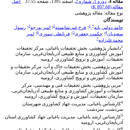
مقاله 4
،
دوره 1، شماره 2
، اسفند 1395
، صفحه
37-55
اصل
مقاله (
897.68 K
)
نوع مقاله: مقاله پژوهشی
نویسندگان
3
2
1
*
حامد دولتی بانه
؛
فرخ غنی‌شایسته
؛
امیر نورجو
؛
رسول
6
5
4
سعیدیان
؛
حکمت جعفری
؛
قربانعلی تیموری
؛
امیر
7
محمد‌علیزاده
1
دانشیار پژوهشی، بخش تحقیقات باغبانی، مرکز تحقیقات
آموزش کشاورزی و منابع طبیعی آذربایجان‌غربی، سازمان
تحقیقات، آموزش و ترویج کشاورزی، ارومیه
2
مربی پژوهشی، بخش تحقیقات خاک و آب، مرکز تحقیقات و
آموزش کشاورزی و منابع طبیعی آذربایجان‌غربی، سازمان
تحقیقات، آموزش و ترویج کشاورزی، ارومیه
3
مربی پژوهشی، بخش تحقیقات فنی و مهندسی، مرکز
تحقیقات و آموزش کشاورزی و منابع طبیعی آذربایجان‌غربی،
سازمان تحقیقات، آموزش و ترویج کشاورزی، ارومیه
4
کارشناس باغبانی، مدیریت جهاد کشاورزی شهرستان
سردشت، سردشت
5
کارشناس ارشد باغبانی، مدیریت باغبانی جهاد کشاورزی استان
آذربایجان‌غربی، ارومیه
6
کارشناس باغبانی، مدیریت باغبانی جهاد کشاورزی استان