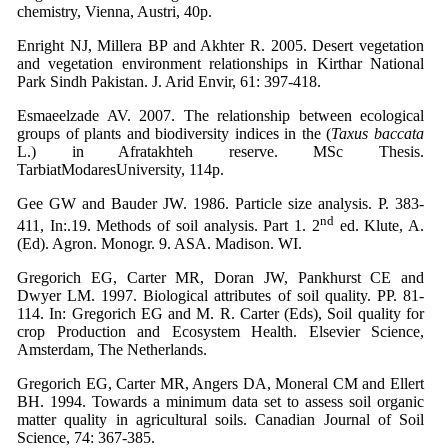
chemistry, Vienna, Austri, 40p.
Enright NJ, Millera BP and Akhter R. 2005. Desert vegetation
and vegetation environment relationships in Kirthar National
Park Sindh Pakistan. J. Arid Envir, 61: 397-418.
Esmaeelzade AV. 2007. The relationship between ecological
groups of plants and biodiversity indices in the (
Taxus baccata
L.) in Afratakhteh reserve. MSc Thesis.
TarbiatModaresUniversity, 114p.
Gee GW and Bauder JW. 1986. Particle size analysis. P. 383-
nd
411, In:.19. Methods of soil analysis. Part 1. 2
ed. Klute, A.
(Ed). Agron. Monogr. 9. ASA. Madison. WI.
Gregorich EG, Carter MR, Doran JW, Pankhurst CE and
Dwyer LM. 1997. Biological attributes of soil quality. PP. 81-
114. In: Gregorich EG and M. R. Carter (Eds), Soil quality for
crop Production and Ecosystem Health. Elsevier Science,
Amsterdam, The Netherlands.
Gregorich EG, Carter MR, Angers DA, Moneral CM and Ellert
BH. 1994. Towards a minimum data set to assess soil organic
matter quality in agricultural soils. Canadian Journal of Soil
Science, 74: 367-385.