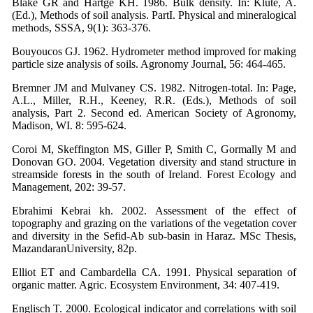
Blake GR and Hartge KH. 1986. Bulk density. In: Klute, A.
(Ed.), Methods of soil analysis. PartI. Physical and mineralogical
methods, SSSA, 9(1): 363-376.
Bouyoucos GJ. 1962. Hydrometer method improved for making
particle size analysis of soils. Agronomy Journal, 56: 464-465.
Bremner JM and Mulvaney CS. 1982. Nitrogen-total. In: Page,
A.L., Miller, R.H., Keeney, R.R. (Eds.), Methods of soil
analysis, Part 2. Second ed. American Society of Agronomy,
Madison, WI. 8: 595-624.
Coroi M, Skeffington MS, Giller P, Smith C, Gormally M and
Donovan GO. 2004. Vegetation diversity and stand structure in
streamside forests in the south of Ireland. Forest Ecology and
Management, 202: 39-57.
Ebrahimi Kebrai kh. 2002. Assessment of the effect of
topography and grazing on the variations of the vegetation cover
and diversity in the Sefid-Ab sub-basin in Haraz. MSc Thesis,
MazandaranUniversity, 82p.
Elliot ET and Cambardella CA. 1991. Physical separation of
organic matter. Agric. Ecosystem Environment, 34: 407-419.
Englisch T. 2000. Ecological indicator and correlations with soil