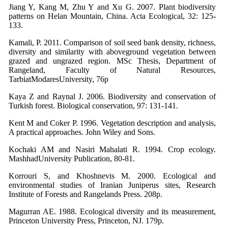
Jiang Y, Kang M, Zhu Y and Xu G. 2007. Plant biodiversity
patterns on Helan Mountain, China. Acta Ecological, 32: 125-
133.
Kamali, P. 2011. Comparison of soil seed bank density, richness,
diversity and similarity with aboveground vegetation between
grazed and ungrazed region. MSc Thesis, Department of
Rangeland, Faculty of Natural Resources,
TarbiatModaresUniversity, 76p
Kaya Z and Raynal J. 2006. Biodiversity and conservation of
Turkish forest. Biological conservation, 97: 131-141.
Kent M and Coker P. 1996. Vegetation description and analysis,
A practical approaches. John Wiley and Sons.
Kochaki AM and Nasiri Mahalati R. 1994. Crop ecology.
MashhadUniversity Publication, 80-81.
Korrouri S, and Khoshnevis M. 2000. Ecological and
environmental studies of Iranian Juniperus sites, Research
Institute of Forests and Rangelands Press. 208p.
Magurran AE. 1988. Ecological diversity and its measurement,
Princeton University Press, Princeton, NJ. 179­p.