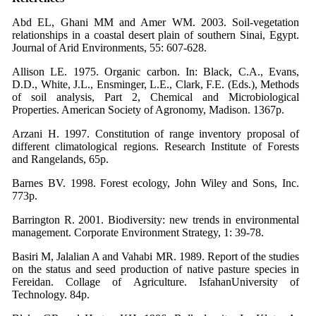
Abd EL, Ghani MM and Amer WM. 2003. Soil-vegetation
relationships in a coastal desert plain of southern Sinai, Egypt.
Journal of Arid Environments, 55: 607-628.
Allison LE. 1975. Organic carbon. In: Black, C.A., Evans,
D.D., White, J.L., Ensminger, L.E., Clark, F.E. (Eds.), Methods
of soil analysis, Part 2, Chemical and Microbiological
Properties. American Society of Agronomy, Madison. 1367p.
Arzani H. 1997. Constitution of range inventory proposal of
different climatological regions. Research Institute of Forests
and Rangelands, 65p.
Barnes BV. 1998. Forest ecology, John Wiley and Sons, Inc.
773p.
Barrington R. 2001. Biodiversity: new trends in environmental
management. Corporate Environment Strategy, 1: 39-78.
Basiri M, Jalalian A and Vahabi MR. 1989. Report of the studies
on the status and seed production of native pasture species in
Fereidan. Collage of Agriculture. IsfahanUniversity of
Technology. 84p.