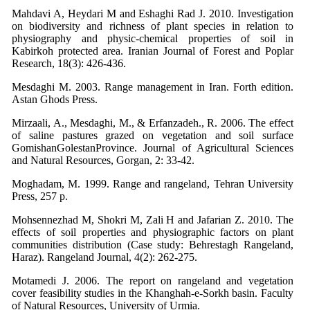
Mahdavi A, Heydari M and Eshaghi Rad J. 2010. Investigation
on biodiversity and richness of plant species in relation to
physiography and physic-chemical properties of soil in
Kabirkoh protected area. Iranian Journal of Forest and Poplar
Research, 18(3): 426-436.
Mesdaghi M. 2003. Range management in Iran. Forth edition.
Astan Ghods Press.
Mirzaali, A., Mesdaghi, M., & Erfanzadeh., R. 2006. The effect
of saline pastures grazed on vegetation and soil surface
GomishanGolestanProvince. Journal of Agricultural Sciences
and Natural Resources, Gorgan, 2: 33-42.
Moghadam, M. 1999. Range and rangeland, Tehran University
Press, 257 p.
Mohsennezhad M, Shokri M, Zali H and Jafarian Z. 2010. The
effects of soil properties and physiographic factors on plant
communities distribution (Case study: Behrestagh Rangeland,
Haraz). Rangeland Journal, 4(2): 262-275.
Motamedi J. 2006. The report on rangeland and vegetation
cover feasibility studies in the Khanghah-e-Sorkh basin. Faculty
of Natural Resources, University of Urmia.