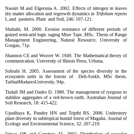
Nassiri M and Elgersma A. 2002. Effects of nitrogen in leaves
dry matter allocation and regrowth dynamics in
Trifolium repens
L.and pastures. Plant and Soil, 246: 107-121.
Shahabi, M. 2000. Erosion resistance of different periods of
grazed semi-arid logic raging Mrav Tape ,MSc. Thesis of Range
Management Engineering, Natural Resource, University of
Gorgan, 71p.
Shannon CE and Weaver W. 1949. The Mathematical theory of
communication. University of lllinois Press, Urbana.
Sohrabi H. 2005. Assessment of the species diversity in the
ecosystem units in the forests of Deh-Sorkh. MSc thesis.
TarbiatModaresUniversity, 94p.
Tisdall JM and Oades D. 1980. The management of ryegrass to
stabilize aggregates of a red-brown earth. Australian Journal of
Soil Research, 18: 415-422.
Upadhaya K, Pandey HN and Tripthi RS. 2006. Understory
plant diversity in subtropical humid forest of Magalia. Journal of
Ecology and Environmental Science, 32: 207-219.
Vetaas OR and Gerytnes JA. 2002. Distribution of vascular