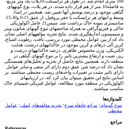
100 متری انجام شد. در طول هر ترانسکت،­10پلات یک متر مربع­
به فاصله­10 متر از هم قرار داده شدند. در هر پلات، نوع گونه­های
گیاهی موجود­ و درصد پوشش آنها تعیین شد. همچنین در ابتدا،
وسط و انتهای هر ترانسکت با حفر پروفیل، از عمق 15-0 و­30-15­
سانتی­متری نمونه خاک برداشت شد. سپس­21­ عامل اکولوژیکی
خاکی و فیزیوگرافی به همراه شاخص­های تنوع گونه­ای شانون-وینر
و سیمپسون اندازه­گیری شدند. نتایج تجزیه مؤلفه­های اصلی نشان
داد که از بین عوامل محیطی مورد بررسی، بافت، رطوبت اشباع،
کربن آلی ذره­ای و کربن موجود در خاکدانه­های درشت، هدایت
الکتریکی، وزن مخصوص ظاهری، درصد خاکدانه­های درشت ­و
ریز، شیب و ارتفاع بیشترین تاثیر را بر تنوع گونه­ای گیاهی در
منطقه دارند. همچنین نتایج حاصل از تجزیه و تحلیل‌های همبستگی
نشان داد که درصد شن عمق دوم دارای اثر منفی و سایر عوامل
دارای تاثیر مثبت بر تغییرات واحدهای زیست محیطی می­باشند. بر
اساس نتایج این تحقیق می­توان بیان کرد که، در ارزیابی­های
اکولوژیکی در منطقه مورد مطالعه، عوامل فیزیکی-شیمیای خاک
مناسب می­باشند.
کلیدواژه‌ها
تنوع گونه‌ای
؛
مراتع خانقاه سرخ
؛
تجزیه مؤلفه‌های اصلی
؛
عوامل
محیطی
مراجع
References