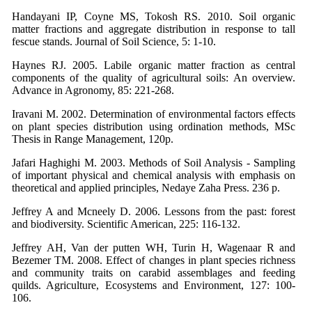
Handayani IP, Coyne MS, Tokosh RS. 2010. Soil organic
matter fractions and aggregate distribution in response to tall
fescue stands. Journal of Soil Science, 5: 1-10.
Haynes RJ. 2005. Labile organic matter fraction as central
components of the quality of agricultural soils: An overview.
Advance in Agronomy, 85: 221-268.
Iravani M. 2002. Determination of environmental factors effects
on plant species distribution using ordination methods, MSc
Thesis in Range Management, 120p.
Jafari Haghighi M. 2003. Methods of Soil Analysis - Sampling
of important physical and chemical analysis with emphasis on
theoretical and applied principles, Nedaye Zaha Press. 236 p.
Jeffrey A and Mcneely D. 2006. Lessons from the past: forest
and biodiversity. Scientific American, 225: 116-132.
Jeffrey AH, Van der putten WH, Turin H, Wagenaar R and
Bezemer TM. 2008. Effect of changes in plant species richness
and community traits on carabid assemblages and feeding
quilds. Agriculture, Ecosystems and Environment, 127: 100-
106.