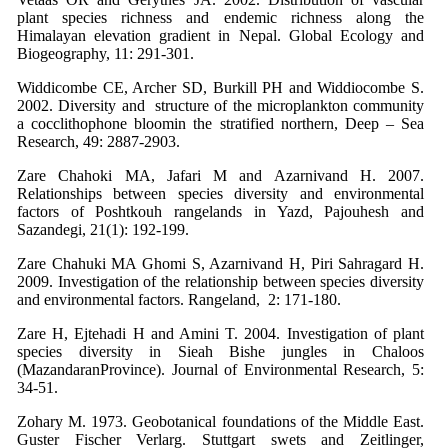
plant species richness and endemic richness along the
Himalayan elevation gradient in Nepal. Global Ecology and
Biogeography, 11: 291-301.
Widdicombe CE, Archer SD, Burkill PH and Widdiocombe S.
2002. Diversity and structure of the microplankton community
a cocclithophone bloomin the stratified northern, Deep – Sea
Research, 49: 2887-2903.
Zare Chahoki MA, Jafari M and Azarnivand H. 2007.
Relationships between species diversity and environmental
factors of Poshtkouh rangelands in Yazd, Pajouhesh and
Sazandegi, 21(1): 192-199.
Zare Chahuki MA Ghomi S, Azarnivand H, Piri Sahragard H.
2009. Investigation of the relationship between species diversity
and environmental factors. Rangeland, 2: 171-180.
Zare H, Ejtehadi H and Amini T. 2004. Investigation of plant
species diversity in Sieah Bishe jungles in Chaloos
(MazandaranProvince). Journal of Environmental Research, 5:
34-51.
Zohary M. 1973. Geobotanical foundations of the Middle East.
Guster Fischer Verlarg. Stuttgart swets and Zeitlinger,