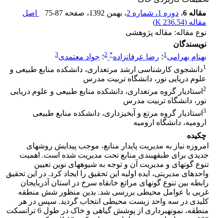
مقاله 6
،
دوره 1، شماره 2
، بهمن 1392
، صفحه
75-87
اصل
مقاله (
236.54 K
)
نوع مقاله: مقاله پژوهشی
نویسندگان
3
2
*
1
بهنام بهرامی
؛
رضا عرفانزاده
؛
جواد معتمدی
1
دانشجوی کارشناسی ارشد مرتعداری، دانشکده منابع طبیعی و
علوم دریایی نور، دانشگاه تربیت مدرس
2
استادیار گروه مرتعداری، دانشکده منابع طبیعی و علوم دریایی
نور، دانشگاه تربیت مدرس
3
استادیار گروه مرتع و آبخیزداری، دانشکده منابع طبیعی
ارومیه، دانشگاه ارومیه
چکیده
امروزه نیاز به مدیریت پایدار منابع، موجب پیدایش روش­های
جدیدی برای طبقه­بندی منابع تحت مدیریت شده است. اهمیت
تنوع گونه­ای و مدیریت آن و توجه به شیوه­های نوین تعیین
واحدهای مدیریتی­، ایده اولیه این تحقیق را ایجاد کرد. در این تحقیق
رابطه بین تنوع گونه­ای مراتع خانقاه سرخ در استان آذربایجان
غربی با عوامل محیطی بررسی شد. بدین منظور شش منطقه
کلیدی در سه واحد زیست محیطی انتخاب گردید. سپس در هر
منطقه، نمونه­برداری از پوشش گیاهی و خاک در طول 6­ ترانسکت