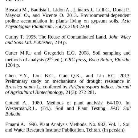
Boscaiu M., Bautista I., Lidón A., Llinares J., Lull C., Donat P.,
Mayoral O., and Vicente O. 2013. Environmental-dependent
proline accumulation in plants living on gypsum soils.
Acta
Physiologiae Plantarum
Cariny T. 1995. The Reuse of Contaminated Land.
John Wiley
and Sons Ltd. Publisher
, 219 p.
Carter M.R., and Gregorich E.G. 2008. Soil sampling and
nd
methods of analysis (2
ed.),
CRC press, Boca Raton, Florida
,
1204 p.
Chen Y.Y., Lou B.G., Gao Q.K., and Lin F.C. 2013.
Preliminary study on mechanisms of drought resistance in
Brassica napus
L. conferred by
Piriformospora indica
.
Journal
of Agricultural Biotechnology
Cotteni A., 1980. Methods of plant analysis: 64-100. In:
Westerman,R.L. (Ed.). Soil and Plant Testing,
FAO Soil
Bulletin
.
Emami A. 1996. Plant Analysis Methods. No. 982. Vol. 1. Soil
and Water Research Institute Publication, Tehran. (In persian).