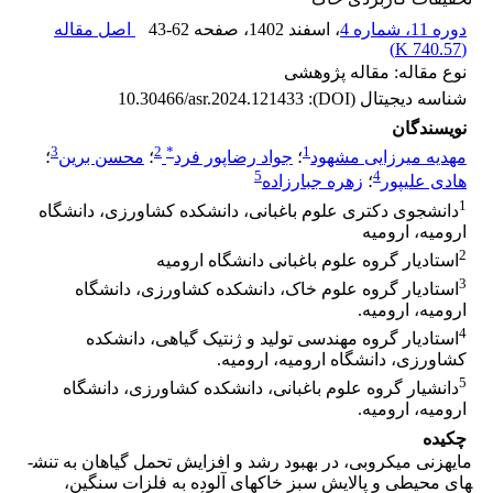
دوره 11، شماره 4
، اسفند 1402
، صفحه
43-62
اصل مقاله
)
740.57 K
(
نوع مقاله: مقاله پژوهشی
شناسه دیجیتال (DOI):
10.30466/asr.2024.121433
نویسندگان
3
2
*
1
مهدیه میرزایی مشهود
؛
جواد رضاپور فرد
؛
محسن برین
؛
5
4
هادی علیپور
؛
زهره جبارزاده
1
دانشجوی دکتری علوم باغبانی، دانشکده کشاورزی، دانشگاه
ارومیه، ارومیه
2
استادیار گروه علوم باغبانی دانشگاه ارومیه
3
استادیار گروه علوم خاک، دانشکده کشاورزی، دانشگاه
ارومیه، ارومیه.
4
استادیار گروه مهندسی تولید و ژنتیک گیاهی، دانشکده
کشاورزی، دانشگاه ارومیه، ارومیه.
5
دانشیار گروه علوم باغبانی، دانشکده کشاورزی، دانشگاه
ارومیه، ارومیه.
چکیده
مایه­زنی میکروبی، در بهبود رشد و افزایش تحمل گیاهان به تنش­
های محیطی و پالایش سبز خاک­های آلوده به فلزات سنگین،