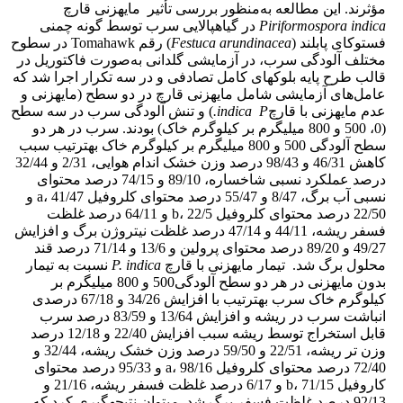
مؤثرند. این مطالعه به‌منظور بررسی تأثیر مایه­زنی قارچ
Piriformospora indica
در گیاه­پالایی سرب توسط گونه چمنی
فستوکای پابلند (
Festuca arundinacea
) رقم Tomahawk در سطوح
مختلف آلودگی سرب، در آزمایشی گلدانی به‌صورت فاکتوریل در
قالب طرح پایه بلوک­های کامل تصادفی و در سه تکرار اجرا شد که
عامل‌های آزمایشی شامل مایه­زنی قارچ در دو سطح (مایه­زنی و
عدم مایه­زنی با قارچ
P
indica
.
) و تنش آلودگی سرب در سه سطح
(0، 500 و 800 میلی­گرم بر کیلوگرم خاک) بودند. سرب در هر دو
سطح آلودگی 500 و 800 میلی­گرم بر کیلوگرم خاک به­ترتیب سبب
کاهش 46/31 و 98/43 درصد وزن خشک اندام هوایی، 2/31 و 32/44
درصد عملکرد نسبی شاخساره، 89/10 و 74/15 درصد محتوای
نسبی آب برگ، 8/47 و 55/47 درصد محتوای کلروفیل a، 41/47 و
22/50 درصد محتوای کلروفیل b، 22/5 و 64/11 درصد غلظت
فسفر ریشه، 44/11 و 47/14 درصد غلظت نیتروژن برگ و افزایش
49/27 و 89/20 درصد محتوای پرولین و 13/6 و 71/14 درصد قند
محلول برگ شد. تیمار مایه­زنی با قارچ
P. indica
نسبت به تیمار
بدون مایه­زنی در هر دو سطح آلودگی500 و 800 میلی­گرم بر
کیلوگرم خاک
سرب
به­ترتیب
با
افزایش 34/26 و 67/18 درصدی
انباشت سرب در ریشه و افزایش 13/64 و 83/59 درصد سرب
قابل استخراج توسط ریشه سبب افزایش 22/40 و 12/18 درصد
وزن تر ریشه، 22/51 و 59/50 درصد وزن خشک ریشه، 32/44 و
72/40 درصد محتوای کلروفیل a، 98/16 و 95/33 درصد محتوای
کاروفیل b، 71/15 و 6/17 درصد غلظت فسفر ریشه، 21/16 و
92/13 درصد غلظت فسفر برگ شد. می­توان نتیجه­گیری کرد که