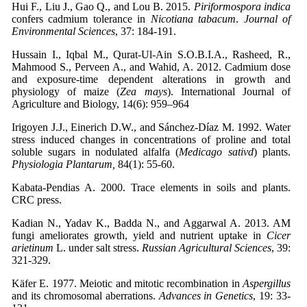
Hui F., Liu J., Gao Q., and Lou B. 2015.
Piriformospora indica
confers cadmium tolerance in
Nicotiana tabacum
.
Journal of
Environmental Sciences
Hussain I., Iqbal M., Qurat-Ul-Ain S.O.B.I.A., Rasheed, R.,
Mahmood S., Perveen A., and Wahid, A. 2012. Cadmium dose
and exposure-time dependent alterations in growth and
physiology of maize (
Zea mays
). International Journal of
Agriculture and Biology, 14(6): 959–964
Irigoyen J.J., Einerich D.W., and Sánchez‐Díaz M. 1992. Water
stress induced changes in concentrations of proline and total
soluble sugars in nodulated alfalfa (
Medicago sativd
) plants.
Physiologia Plantarum,
Kabata-Pendias A. 2000. Trace elements in soils and plants.
Kadian N., Yadav K., Badda N., and Aggarwal A. 2013. AM
fungi ameliorates growth, yield and nutrient uptake in
Cicer
arietinum
L. under salt stress.
Russian Agricultural Sciences
, 39:
321-329.
Käfer E. 1977. Meiotic and mitotic recombination in
Aspergillus
and its chromosomal aberrations.
Advances in Genetics
, 19: 33-