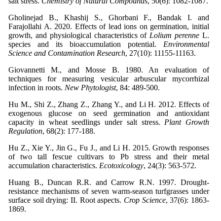
salt stress.
Chemistry of Natural Compounds
Gholinejad B., Khashij S., Ghorbani F., Bandak I. and
Farajollahi A. 2020. Effects of lead ions on germination, initial
growth, and physiological characteristics of
Lolium perenne
L.
species and its bioaccumulation potential.
Environmental
Science and Contamination Research
Giovannetti M., and Mosse B. 1980. An evaluation of
techniques for measuring vesicular arbuscular mycorrhizal
infection in roots.
New Phytologist
, 84: 489-500.
Hu M., Shi Z., Zhang Z., Zhang Y., and Li H. 2012. Effects of
exogenous glucose on seed germination and antioxidant
capacity in wheat seedlings under salt stress.
Plant Growth
Regulation
, 68(2): 177-188.
Hu Z., Xie Y., Jin G., Fu J., and Li H. 2015. Growth responses
of two tall fescue cultivars to Pb stress and their metal
accumulation characteristics.
Ecotoxicology
Huang B., Duncan R.R. and Carrow R.N. 1997. Drought‐
resistance mechanisms of seven warm‐season turfgrasses under
surface soil drying: II. Root aspects.
Crop Science
, 37(6): 1863-