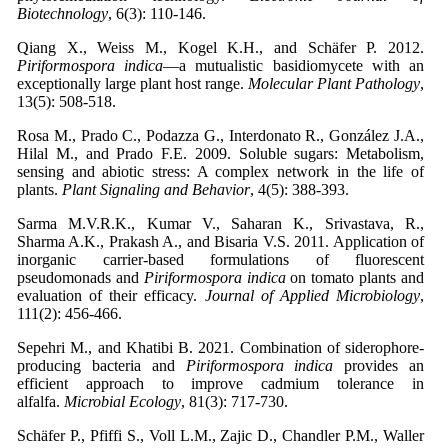
Biotechnology
, 6(3): 110-146.
Qiang X., Weiss M., Kogel K.H., and Schäfer P. 2012.
Piriformospora indica
—a mutualistic basidiomycete with an
exceptionally large plant host range.
Molecular Plant Pathology
,
13(5): 508-518.
Rosa M., Prado C., Podazza G., Interdonato R., González J.A.,
Hilal M., and Prado F.E. 2009. Soluble sugars: Metabolism,
sensing and abiotic stress: A complex network in the life of
plants.
Plant Signaling and Behavior
, 4(5): 388-393.
Sarma M.V.R.K., Kumar V., Saharan K., Srivastava, R.,
Sharma A.K., Prakash A., and Bisaria V.S. 2011. Application of
inorganic carrier‐based formulations of fluorescent
pseudomonads and
Piriformospora indica
on tomato plants and
evaluation of their efficacy.
Journal of Applied Microbiology
,
Sepehri M., and Khatibi B. 2021. Combination of siderophore-
producing bacteria and
Piriformospora indica
provides an
efficient approach to improve cadmium tolerance in
alfalfa.
Microbial Ecology
Schäfer P., Pfiffi S., Voll L.M., Zajic D., Chandler P.M., Waller