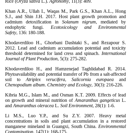
Rice (
Oryza sativa
L.).
Agronomy
Khan A.R., Ullah I., Waqas M., Park G.S., Khan A.L., Hong
S.J., and Shin J.H. 2017. Host plant growth promotion and
cadmium detoxification in
Solanum nigrum
, mediated by
endophytic fungi.
Ecotoxicology and Environmental
Safety
Khodaverdiloo H., Ghorbani Dashtaki S., and Rezapour S.
2012. Lead and cadmium accumulation potential and toxicity
threshold determined for land cress and spinach.
International
Journal of Plant Production
Khodaverdiloo H., and Hamzenejad Taghlidabad R. 2014.
Phytoavailability and potential transfer of Pb from a salt-affected
soil to
Atriplex verucifera
,
Salicornia europaea
and
Chenopodium album
.
Chemistry and Ecology
Kibria M.G., Islam M., and Osman K.T. 2009. Effects of lead
on growth and mineral nutrition of
Amaranthus gangeticus
L.
and
Amaranthus oleracea
L.
Soil Environment
Li M.S., Luo Y.P., and Su Z.Y. 2007. Heavy metal
concentrations in soils and plant accumulation in a restored
manganese mineland in Guangxi, South China.
Environmental
Contamination