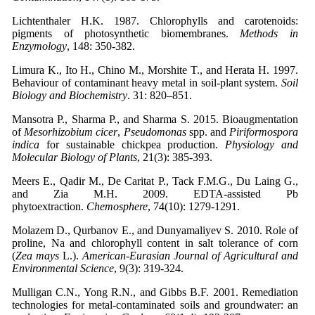
Lichtenthaler H.K. 1987. Chlorophylls and carotenoids:
pigments of photosynthetic biomembranes.
Methods in
Enzymology
Limura K., Ito H., Chino M., Morshite T., and Herata H. 1997.
Behaviour of contaminant heavy metal in soil-plant system.
Soil
Biology and Biochemistry
. 31: 820–851.
Mansotra P., Sharma P., and Sharma S. 2015. Bioaugmentation
of
Mesorhizobium cicer
,
Pseudomonas
spp. and
Piriformospora
indica
for sustainable chickpea production.
Physiology and
Molecular Biology of Plants
Meers E., Qadir M., De Caritat P., Tack F.M.G., Du Laing G.,
and Zia M.H. 2009. EDTA-assisted Pb
phytoextraction.
Chemosphere
Molazem D., Qurbanov E., and Dunyamaliyev S. 2010. Role of
proline, Na and chlorophyll content in salt tolerance of corn
(
Zea mays
L.).
American-Eurasian Journal of Agricultural and
Environmental Science
, 9(3): 319-324.
Mulligan C.N., Yong R.N., and Gibbs B.F. 2001. Remediation
technologies for metal-contaminated soils and groundwater: an