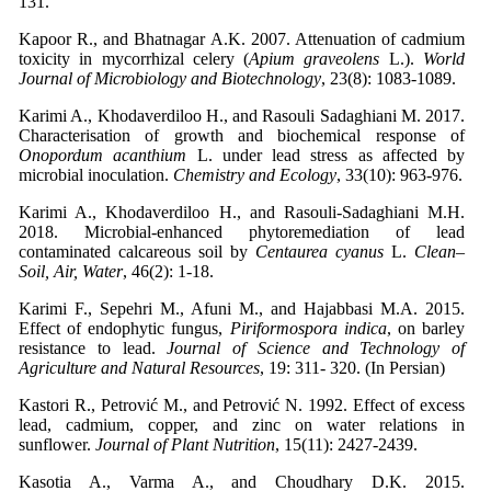
Kapoor R., and Bhatnagar A.K. 2007. Attenuation of cadmium
toxicity in mycorrhizal celery (
Apium graveolens
L.).
World
Journal of Microbiology and Biotechnology
Karimi A., Khodaverdiloo H., and Rasouli Sadaghiani M. 2017.
Characterisation of growth and biochemical response of
Onopordum acanthium
L. under lead stress as affected by
microbial inoculation.
Chemistry and Ecology
Karimi A., Khodaverdiloo H., and Rasouli‐Sadaghiani M.H.
2018. Microbial‐enhanced phytoremediation of lead
contaminated calcareous soil by
Centaurea cyanus
L.
Clean–
Soil, Air, Water
Karimi F., Sepehri M., Afuni M., and Hajabbasi M.A. 2015.
Effect of endophytic fungus,
Piriformospora
indica
, on barley
resistance to lead.
Journal of Science and Technology of
Agriculture and Natural Resources
, 19: 311- 320. (In Persian)
Kastori R., Petrović M., and Petrović N. 1992. Effect of excess
lead, cadmium, copper, and zinc on water relations in
sunflower.
Journal of Plant Nutrition
Kasotia A., Varma A., and Choudhary D.K. 2015.