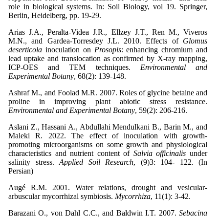
role in biological systems. In: Soil Biology, vol 19. Springer,
Berlin, Heidelberg, pp. 19-29.
Arias J.A., Peralta-Videa J.R., Ellzey J.T., Ren M., Viveros
M.N., and Gardea-Torresdey J.L. 2010. Effects of
Glomus
deserticola
inoculation on
Prosopis
: enhancing chromium and
lead uptake and translocation as confirmed by X-ray mapping,
ICP-OES and TEM techniques.
Environmental and
Experimental Botany
Ashraf M., and Foolad M.R. 2007. Roles of glycine betaine and
proline in improving plant abiotic stress resistance.
Environmental and Experimental Botany
, 59(2): 206-216.
Aslani Z., Hassani A., Abdullahi Mendulkani B., Barin M., and
Maleki R. 2022. The effect of inoculation with growth-
promoting microorganisms on some growth and physiological
characteristics and nutrient content of
Salvia officinalis
under
salinity stress.
Applied Soil Research
, (9)3: 104- 122. (In
Persian)
Augé R.M. 2001. Water relations, drought and vesicular-
arbuscular mycorrhizal symbiosis.
Mycorrhiza
Barazani O., von Dahl C.C., and Baldwin I.T. 2007.
Sebacina