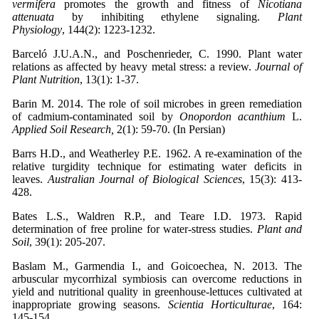
vermifera
promotes the growth and fitness of
Nicotiana
attenuata
by inhibiting ethylene signaling.
Plant
Physiology
Barceló J.U.A.N., and Poschenrieder, C. 1990. Plant water
relations as affected by heavy metal stress: a review.
Journal of
Plant Nutrition
, 13(1): 1-37.
Barin M. 2014. The role of soil microbes in green remediation
of cadmium-contaminated soil by
Onopordon acanthium
L.
Applied Soil Research,
2(1): 59-70. (In Persian)
Barrs H.D., and Weatherley P.E. 1962. A re-examination of the
relative turgidity technique for estimating water deficits in
leaves.
Australian Journal of Biological Sciences
, 15(3): 413-
Bates L.S., Waldren R.P., and Teare I.D. 1973. Rapid
determination of free proline for water-stress studies.
Plant and
Soil
Baslam M., Garmendia I., and Goicoechea, N. 2013. The
arbuscular mycorrhizal symbiosis can overcome reductions in
yield and nutritional quality in greenhouse-lettuces cultivated at
inappropriate growing seasons.
Scientia Horticulturae
, 164: