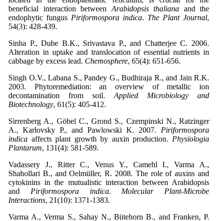
beneficial interaction between
Arabidopsis thaliana
and the
endophytic fungus
Piriformospora indica
.
The Plant Journal
,
Sinha P., Dube B.K., Srivastava P., and Chatterjee C. 2006.
Alteration in uptake and translocation of essential nutrients in
cabbage by excess lead.
Chemosphere
Singh O.V., Labana S., Pandey G., Budhiraja R., and Jain R.K.
2003. Phytoremediation: an overview of metallic ion
decontamination from soil.
Applied Microbiology and
Biotechnology
Sirrenberg A., Göbel C., Grond S., Czempinski N., Ratzinger
A., Karlovsky P., and Pawlowski K. 2007.
Piriformospora
indica
affects plant growth by auxin production.
Physiologia
Plantarum
, 131(4): 581-589.
Vadassery J., Ritter C., Venus Y., Camehl I., Varma A.,
Shahollari B., and Oelmüller, R. 2008. The role of auxins and
cytokinins in the mutualistic interaction between Arabidopsis
and
Piriformospora indica
.
Molecular Plant-Microbe
Interactions
Varma A., Verma S., Sahay N., Bütehorn B., and Franken, P.