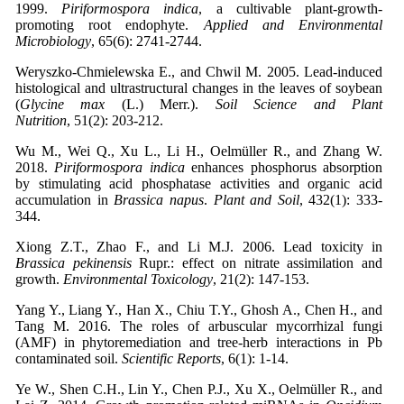
1999.
Piriformospora indica
, a cultivable plant-growth-
promoting root endophyte.
Applied and Environmental
Microbiology
Weryszko‐Chmielewska E., and Chwil M. 2005. Lead-induced
histological and ultrastructural changes in the leaves of soybean
(
Glycine max
(L.) Merr.).
Soil Science and Plant
Nutrition
Wu M., Wei Q., Xu L., Li H., Oelmüller R., and Zhang W.
2018.
Piriformospora indica
enhances phosphorus absorption
by stimulating acid phosphatase activities and organic acid
accumulation in
Brassica napus
.
Plant and Soil
, 432(1): 333-
Xiong Z.T., Zhao F., and Li M.J. 2006. Lead toxicity in
Brassica pekinensis
Rupr.: effect on nitrate assimilation and
growth.
Environmental Toxicology
Yang Y., Liang Y., Han X., Chiu T.Y., Ghosh A., Chen H., and
Tang M. 2016. The roles of arbuscular mycorrhizal fungi
(AMF) in phytoremediation and tree-herb interactions in Pb
contaminated soil.
Scientific Reports
Ye W., Shen C.H., Lin Y., Chen P.J., Xu X., Oelmüller R., and