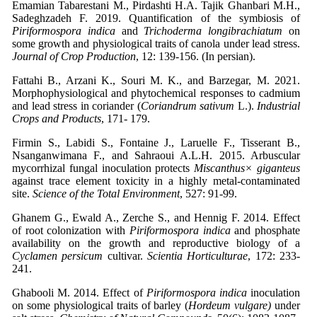
Emamian Tabarestani M., Pirdashti H.A. Tajik Ghanbari M.H.,
Sadeghzadeh F. 2019. Quantification of the symbiosis of
Piriformospora indica
and
Trichoderma longibrachiatum
on
some growth and physiological traits of canola
under lead stress.
Journal of Crop Production
, 12: 139-156. (In persian).
Fattahi B., Arzani K., Souri M. K., and Barzegar, M. 2021.
Morphophysiological and phytochemical responses to cadmium
and lead stress in coriander (
Coriandrum sativum
L.).
Industrial
Crops and Products
, 171- 179.
Firmin S., Labidi S., Fontaine J., Laruelle F., Tisserant B.,
Nsanganwimana F., and Sahraoui A.L.H. 2015. Arbuscular
mycorrhizal fungal inoculation protects
Miscanthus× giganteus
against trace element toxicity in a highly metal-contaminated
site.
Science of the Total Environment
Ghanem G., Ewald A., Zerche S., and Hennig F. 2014. Effect
of root colonization with
Piriformospora indica
and phosphate
availability on the growth and reproductive biology of a
Cyclamen persicum
cultivar.
Scientia Horticulturae
, 172: 233-
Ghabooli M. 2014. Effect of
Piriformospora indica
inoculation
on some physiological traits of barley (
Hordeum vulgare)
under