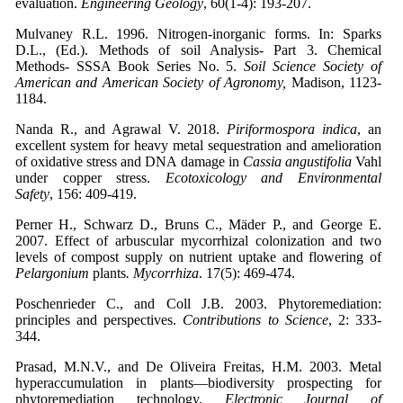
evaluation.
Engineering Geology
, 60(1-4): 193-207.
Mulvaney R.L. 1996. Nitrogen-inorganic forms. In: Sparks
D.L., (Ed.). Methods of soil Analysis- Part 3. Chemical
Methods- SSSA Book Series No. 5.
Soil Science Society of
American and American Society of Agronomy,
Madison, 1123-
1184.
Nanda R., and Agrawal V. 2018.
Piriformospora indica
, an
excellent system for heavy metal sequestration and amelioration
of oxidative stress and DNA damage in
Cassia angustifolia
Vahl
under copper stress.
Ecotoxicology and Environmental
Safety
Perner H., Schwarz D., Bruns C., Mäder P., and George E.
2007. Effect of arbuscular mycorrhizal colonization and two
levels of compost supply on nutrient uptake and flowering of
Pelargonium
plants
.
Mycorrhiza
Poschenrieder C., and Coll J.B. 2003. Phytoremediation:
principles and perspectives.
Contributions to Science
, 2: 333-
Prasad, M.N.V., and De Oliveira Freitas, H.M. 2003. Metal
hyperaccumulation in plants—biodiversity prospecting for
phytoremediation technology.
Electronic Journal of