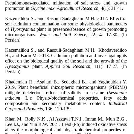
Pseudomonas-mediated mitigation of salt stress and growth
promotion in
Glycine max
.
Agricultural Research
Kazemalilou S., and Rasouli-Sadaghiani M.H. 2012. Effect of
soil cadmium contamination on some physiological parameters
of
Hyoscyamus
plant in presence/absence of growth-promoting
microorganisms.
Water and Soil Sciece
, 22: 4. 17-30. (In
Persian)
Kazemalilou S., and Rasouli-Sadaghiani M.H., Khodaverdiloo
H., and Barin M. 2013. Cadmium pollution and investigating its
effect on the biological quality of the soil and the growth of the
Hyoscyamus
plant.
Applied Soil Research
, 1(1): 17-27. (In
Persian)
Khademian R., Asghari B., Sedaghati B., and Yaghoubian Y.
2019. Plant beneficial rhizospheric microorganisms (PBRMs)
mitigate deleterious effects of salinity in sesame (
Sesamum
indicum
L.): Physio-biochemical properties, fatty acids
composition and secondary metabolites content.
Industrial
Crops and Products
Khan M., Rolly N.K., Al Azzawi T.N.I., Imran M., Mun B.G.,
Lee I.J., and Yun B.W. 2021. Lead (Pb)-induced oxidative stress
alters the morphological and physio-biochemical properties of