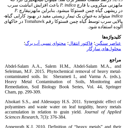
مایه­زنی میکروبی با قارچ
P. indica
باعث افزایش انباشت سرب
در ریشه­ی گیاه چمن فستوکا می­شود. بنابراین مایه­زنیقارچ
P.
indica
می­تواند به‌عنوان یک تیمار زیستی مفید در بهبود کارایی گیاه­
پالایی سرب توسط گیاه چمن فستوکا رقم Tomahawk در خاک­های
آلوده استفاده شود.
کلیدواژه‌ها
عناصر سنگین
؛
فاکتور انتقال
؛
محتوای نسبی آب برگ
؛
محلول‌های سازگار
مراجع
Abdel-Salam A.A., Salem H.M., Abdel-Salam M.A., and
Seleiman, M.F. 2015. Phytochemical removal of heavy metal-
contaminated soils. In: Sherameti I., and Varma A. (eds.),
Heavy Metal Contamination of Soils, Monitoring and
Remediation, Soil Biology Book Series, Vol. 44, Springer
Cham, pp. 299-309.
Alsokari S.S., and Aldesuquy H.S. 2011. Synergistic effect of
polyamines and waste water on leaf turgidity, heavy metals
accumulation in relation to grain yield.
Journal of Applied
Sciences Research
Appenroth K.J. 2010. Definition of “heavy metals” and their