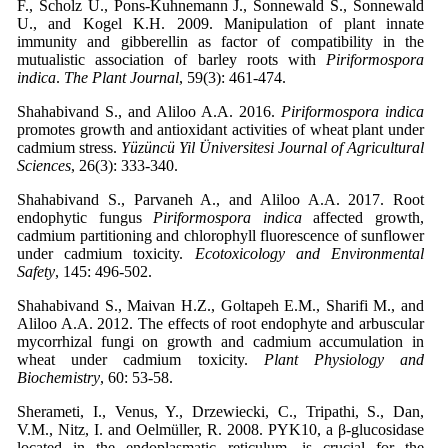
F., Scholz U., Pons-Kuhnemann J., Sonnewald S., Sonnewald
U., and Kogel K.H. 2009. Manipulation of plant innate
immunity and gibberellin as factor of compatibility in the
mutualistic association of barley roots with
Piriformospora
indica
.
The Plant Journal
Shahabivand S., and Aliloo A.A. 2016.
Piriformospora indica
promotes growth and antioxidant activities of wheat plant under
cadmium stress.
Yüzüncü Yil Üniversitesi Journal of Agricultural
Sciences
Shahabivand S., Parvaneh A., and Aliloo A.A. 2017. Root
endophytic fungus
Piriformospora indica
affected growth,
cadmium partitioning and chlorophyll fluorescence of sunflower
under cadmium toxicity.
Ecotoxicology and Environmental
Safety
Shahabivand S., Maivan H.Z., Goltapeh E.M., Sharifi M., and
Aliloo A.A. 2012. The effects of root endophyte and arbuscular
mycorrhizal fungi on growth and cadmium accumulation in
wheat under cadmium toxicity.
Plant Physiology and
Biochemistry
Sherameti, I., Venus, Y., Drzewiecki, C., Tripathi, S., Dan,
V.M., Nitz, I. and Oelmüller, R. 2008. PYK10, a β‐glucosidase
located in the endoplasmatic reticulum, is crucial for the