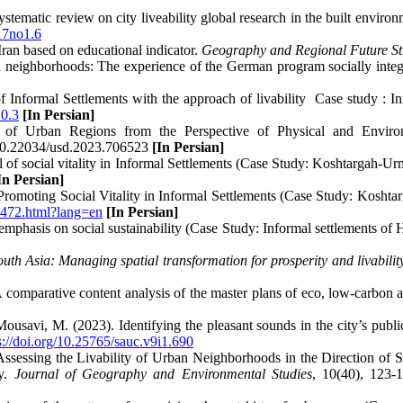
matic review on city liveability global research in the built environm
017no1.6
 Iran based on educational indicator.
Geography and Regional Future St
ed neighborhoods: The experience of the German program socially integ
 Informal Settlements with the approach of ‎livability ‎ Case study : 
10.3
[In Persian]
n of Urban Regions from the Perspective of Physical and Environ
: 10.22034/usd.2023.706523
[In Persian]
of social vitality in Informal Settlements (Case Study: Koshtargah-Ur
In Persian]
romoting Social Vitality in Informal Settlements (Case Study: Kosh
686472.html?lang=en
[In Persian]
 emphasis on social sustainability (Case Study: Informal settlements of
uth Asia: Managing spatial transformation for prosperity and livabilit
 A comparative content analysis of the master plans of eco, low-carbo
savi, M. (2023). Identifying the pleasant sounds in the city’s public
s://doi.org/10.25765/sauc.v9i1.690
ssessing the Livability of Urban Neighborhoods in the Direction of S
ty.
Journal of Geography and Environmental Studies
, 10(40), 123-