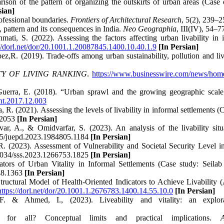
son of the pattern of organizing the outskirts of urban areas (Case
sian]
rofessional boundaries.
Frontiers of Architectural Research
, 5(2), 239–
, pattern and its consequences in India.
Neo Geographia
, III(IV), 54–7
ti, S. (2022). Assessing the factors affecting urban livability in 
://dorl.net/dor/20.1001.1.20087845.1400.10.40.1.9
[In Persian]
z,R. (2019). Trade-offs among urban sustainability, pollution and liv
TY OF LIVING RANKING
.
https://www.businesswire.com/news/h
 Guerra, E. (2018). “Urban sprawl and the growing geographic scal
tint.2017.12.003
. (2021). Assessing the levels of livability in informal settlements (
.2053
[In Persian]
ar, A., & Omidvarfar, S. (2023). An analysis of the livability s
0495/juepd.2023.1984805.1184
[In Persian]
 (2023). Assessment of Vulnerability and Societal Security Level i
22034/sss.2023.1266753.1825
[In Persian]
ors of Urban Vitality in Informal Settlements (Case study: Seila
948.1363
[In Persian]
tructural Model of Health-Oriented Indicators to Achieve Livability
https://dorl.net/dor/20.1001.1.2676783.1400.14.55.10.0
[In Persian]
 Ahmed, I., (2023). Liveability and vitality: an explora
for all? Conceptual limits and practical implications.