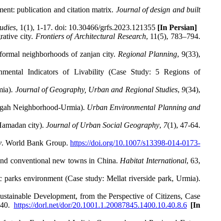
ent: publication and citation matrix.
Journal of design and built
udies
, 1(1), 1-17. doi: 10.30466/grfs.2023.121355
[In Persian]
rative city.
Frontiers of Architectural Research
, 11(5), 783–794.
Informal neighborhoods of zanjan city.
Regional Planning
, 9(33),
mental Indicators of Livability (Case Study: 5 Regions of
mia).
Journal of Geography, Urban and Regional Studies
,
9
(34),
targah Neighborhood-Urmia).
Urban Environmental Planning and
 Hamadan city).
Journal of Urban Social Geography
,
7
(1), 47-64.
y
. World Bank Group.
https://doi.org/10.1007/s13398-014-0173-
n and conventional new towns in China.
Habitat International
, 63,
 parks environment (Case study: Mellat riverside park, Urmia).
ustainable Development, from the Perspective of Citizens, Case
140.
https://dorl.net/dor/20.1001.1.20087845.1400.10.40.8.6
[In