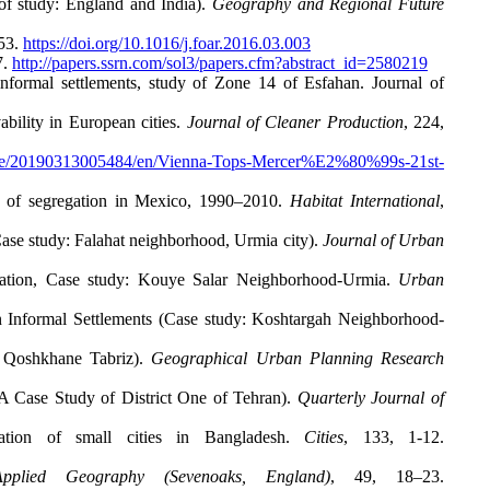
 of study: England and India).
Geography and Regional Future
253.
https://doi.org/10.1016/j.foar.2016.03.003
7.
http://papers.ssrn.com/sol3/papers.cfm?abstract_id=2580219
informal settlements, study of Zone 14 of Esfahan. Journal of
ability in European cities.
Journal of Cleaner Production
, 224,
ome/20190313005484/en/Vienna-Tops-Mercer%E2%80%99s-21st-
e of segregation in Mexico, 1990–2010.
Habitat International
,
Case study: Falahat neighborhood, Urmia city).
Journal of Urban
ituation, Case study: Kouye Salar Neighborhood-Urmia.
Urban
n Informal Settlements (Case study: Koshtargah Neighborhood-
b Qoshkhane Tabriz).
Geographical Urban Planning Research
 (A Case Study of District One of Tehran).
Quarterly Journal of
tion of small cities in Bangladesh.
Cities
, 133, 1-12.
Applied Geography (Sevenoaks, England)
, 49, 18–23.