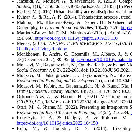
Jamshidi, A., Mousavi, A., & Javanmard, K. (2023). Compari
Studies
, 1(1), 47-66. doi: 10.30466/grfs.2023.121358
[In Per
Kashef, M. (2016). Urban livability across disciplinary and p
Kumar, A., & Rai, A. K. (2014). Urbanization process , trend 
Mahlouji, M., Khademolseiny, A., Saberi, H., & Ghaed rahma
Geography,
Urban and Regional Studies
, 10(40), 7-20.
https
Martínez-Bravo, M. D. M., Martínez-del-Río, j., Antolín-Lópe
651-660.
https://doi.org/10.1016/j.jclepro.2019.03.110
Mercer, (2019).
VIENNA TOPS MERCER’S 21ST QUALI
Quality-of-Living-Ranking
Monkkonen, P., Andre, C., Escamilla, M., Alberto, J., &
73(December 2017), 89–95.
https://doi.org/10.1016/j. habita
Mousavi, M., Bayramzadeh, N., Omidvarfar, S., & Kamel Nia, R
Social Geography
, 8(2), 222-203. doi: 10.22103/JUSG.2021
Mousavi, M., Jahangirzadeh, J., Bayramzadeh, N., Shahsav
Environmental Planning and Development
, (), -. doi: 10.3
Mousavi, M., Kabiri, A., Bayramzadeh, N., & Kamel Nia, R.
Urmia).
Societal Security Studies
, 13(72), 151-176. doi: 10.
Oskouee Aras, A., & Hakimi, H. (2021). Measuring Indicat
(GUPR)
, 9(1), 143-163. doi: 10.22059/jurbangeo.2021.309
Otari, M., & Shams, M. (2022). Presenting an Interpretive S
Environmental Based Territorial Planning
, 14(55), 213-234.
Ruszczyk, H. A. & Halligey, A. & Rahman, M. F. &
https://doi.org/10.1016/j.cities.2022.104150
Ruth, M., & Franklin, R. S. (2014). Livability 