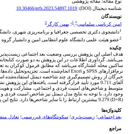
نوع مقاله: مقاله پژوهشی
شناسه دیجیتال (DOI):
10.30466/grfs.2023.54897.1019
نویسندگان
2
1
*
امین کرباسی سلماسی
؛
بهمن کارگر
1
دانشجوی دکتری تخصصی جغرافیا و برنامه‌ریزی شهری، دانشگاه آز
2
عضو هیئت علمی دانشگاه علوم انتظامی امین و دانشیار گروه جغرا
چکیده
هدف اصلی این پژوهش بررسی وضعیت بعد اجتماعی زیست‌پذیری د
می‌باشد. گردآوری اطلاعات در این پژوهش به دو صورت کتابخانه
نرم‌افزار‌های SPSS و Excel انجام‌شده است
خبرگان از روش تصمیم‌گیری چند شاخصه‌ دیمتل استفاده‌شده است.
آلفای 0.711 مورد تأیید قرارگرفته است. یافته‌های این
متوسط و شاخص‌های امنیت فردی و اجتماعی، مشارکت و هویت و ح
(D+R) 9.279 بیشترین ارتباط را با سایر شاخص‌ها دارد. نتایج این پژوهش نشانگر این است که سطح بعد اجتماعی زیست‌پذیری در محله کشتارگاه در سطح پایین‌تر از متوسط قرار دارد.
کلیدواژه‌ها
بعد اجتماعی
؛
زیست‌پذیری
؛
سکونتگاه‌های غیررسمی
؛
تعادل منط
مراجع