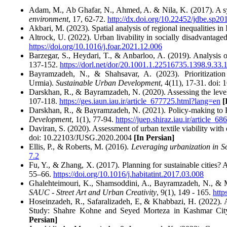
Adam, M., Ab Ghafar, N., Ahmed, A. & Nila, K. (2017). A syste
environment
, 17, 62-72.
http://dx.doi.org/10.22452/jdbe.sp2
Akbari, M. (2023). Spatial analysis of regional inequalities in
Altrock, U. (2022). Urban livability in socially disadvantag
https://doi.org/10.1016/j.foar.2021.12.006
Barzegar, S., Heydari, T., & Anbarloo, A. (2019). Analysis of
137-152.
https://dorl.net/dor/20.1001.1.22516735.1398.9.33.
Bayramzadeh, N., & Shahsavar, A. (2023). Prioritizatio
Urmia).
Sustainable Urban Development
, 4(11), 17-31. doi
Darskhan, R., & Bayramzadeh, N. (2020). Assessing the level 
107-118.
https://ges.iaun.iau.ir/article_677725.html?lang=en
[
Darskhan, R., & Bayramzadeh, N. (2021). Policy-making to P
Development
, 1(1), 77-94.
https://juep.shiraz.iau.ir/article_
Daviran, S. (2020). Assessment of urban textile viability with
doi: 10.22103/JUSG.2020.2004
[In Persian]
Ellis, P., & Roberts, M. (2016).
Leveraging urbanization in So
7.2
Fu, Y., & Zhang, X. (2017). Planning for sustainable cities?
55–66.
https://doi.org/10.1016/j.habitatint.2017.03.008
Ghalehteimouri, K., Shamsoddini, A., Bayramzadeh, N., & Mou
SAUC - Street Art and Urban Creativity
, 9(1), 149 - 165.
http
Hoseinzadeh, R., Safaralizadeh, E, & Khabbazi, H. (2022). A
Study: Shahre Kohne and Seyed Morteza in Kashmar Ci
Persian]