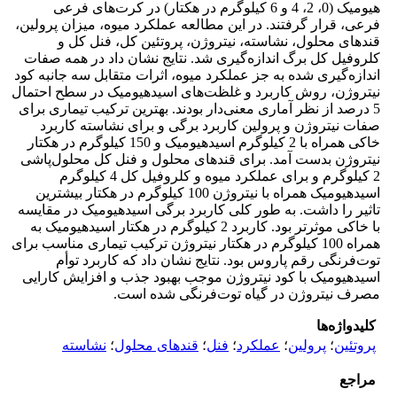
هیومیک (0، 2، 4 و 6 کیلوگرم در هکتار) در کرت‌های فرعی
فرعی، قرار گرفتند. در این مطالعه عملکرد میوه، میزان پرولین،
قندهای محلول، نشاسته، نیتروژن، پروتئین کل، فنل کل و
کلروفیل کل برگ اندازه‌گیری شد. نتایج نشان داد در همه صفات
اندازه‌گیری شده به جز عملکرد میوه، اثرات متقابل سه جانبه کود
نیتروژن، روش کاربرد و غلظت‌های اسیدهیومیک در سطح احتمال
5 درصد از نظر آماری معنی‌دار بودند. بهترین ترکیب تیماری برای
صفات نیتروژن و پرولین کاربرد برگی و برای نشاسته کاربرد
خاکی همراه با 2 کیلوگرم اسیدهیومیک و 150 کیلوگرم در هکتار
نیتروژن بدست آمد. برای قندهای محلول و فنل کل محلول‌پاشی
2 کیلوگرم و برای عملکرد میوه و کلروفیل کل 4 کیلوگرم
اسیدهیومیک همراه با نیتروژن 100 کیلوگرم در هکتار بیشترین
تاثیر را داشت. به طور کلی کاربرد برگی اسیدهیومیک در مقایسه
با خاکی موثرتر بود. کاربرد 2 کیلوگرم در هکتار اسیدهیومیک به
همراه 100 کیلوگرم در هکتار نیتروژن ترکیب تیماری مناسب برای
توت‌فرنگی رقم پاروس بود. نتایج نشان داد که کاربرد توأم
اسیدهیومیک با کود نیتروژن موجب بهبود جذب و افزایش کارایی
مصرف نیتروژن در گیاه توت‌فرنگی شده است.
کلیدواژه‌ها
پروتئین
؛
پرولین
؛
عملکرد
؛
فنل
؛
قندهای محلول
؛
نشاسته
مراجع