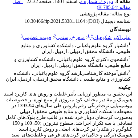
مقاله 3
،
دوره 7، شماره 2
، اسفند 1401
، صفحه
22-32
اصل
مقاله (
785.64 K
)
نوع مقاله: مقاله پژوهشی
شناسه دیجیتال (DOI):
10.30466/rip.2021.53381.1164
نویسندگان
3
2
1
*
علی اکبر شکوهیان
؛
ماهرخ رستمی
؛
فهیمه عظیمی
1
دانشیار گروه علوم باغبانی، دانشکده کشاورزی و منابع
طبیعی، دانشگاه محقق اردبیلی، اردبیل، ایران
2
دانشجوی دکتری گروه علوم باغبانی، دانشکده کشاورزی و
منابع طبیعی، دانشگاه محقق اردبیلی، اردبیل، ایران
3
دانش‌آموخته کارشناسی‌ارشد گروه علوم باغبانی، دانشکده
کشاورزی و منابع طبیعی، دانشگاه محقق اردبیلی، اردبیل، ایران
چکیده
این تحقیق به منظور ارزیابی تأثیر غلظت و روش­ های کاربرد اسید
هیومیک و مقادیر مختلف کود نیتروژن از منبع اوره بر خصوصیات
بیوشیمیایی توت‌فرنگی رقم پاروس طی سال‌های 94-1393 در
محوطه دانشکده کشاورزی و منابع طبیعی محقق اردبیلی
به‌صورت کرت‌های دوبار خرد شده در قالب طرح بلوک‌های کامل
تصادفی با سه تکرار اجرا شد. سطوح نیتروژن (50، 100 و 150
کیلوگرم در هکتار) در کرت‌های اصلی و روش کاربرد اسید
هیومیک (برگی و خاکی) در کرت‌های فرعی و غلظت‌های اسید