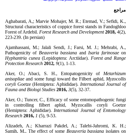
مراجع
Aghabarati, A,; Marvie Mohajer, M. R.; Etemad, V.; Sefidi, K.,
Structural characteristics of coppice forest stands in Fandoghloo
Forest of Ardebil.
Forest Research and Development
2018,
4
(2),
223-239. (In persian)
Ajamhassani, M.; Jalali Sendi, J.; Farsi, M. J.; Mehrabi, A.,
Pathogenicity of
Beauveria bassiana
and
Isaria farinosae
on
Hyphantria cunea
(Lepidoptera: Arctiidae).
Forest and Range
Protection Research
2012
,
9
(1),
1-13.
Aker, O.; Abaci, S. H., Entopatogenicity of
Metarhizum
anisopliae
and some fungi toward the Filbert aphid,
Myzocollis
coryli
Goetze (Hemiptera: Aphididae).
International Journal of
Fauna and Biologi Studies
2016,
3
(5),
32-37.
Aker, O.; Tuncer, C., Efficacy of some entomopathogenic fungi
in controlling filbert aphid, Myzocallis coryli Goetze
(Hemiptera: Aphididae).
International Journal of Entomology
Research
2016,
1
(5), 9-53.
Alizadeh, A.; Kharrazi Pakdel, A.; Talebi-Jahromi, K. H.;
Samih, M., The effect of some
Beauveria bassiana
isolates on