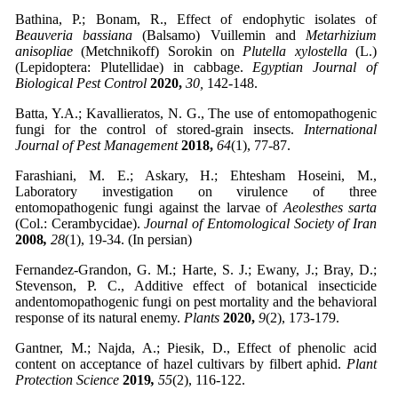
Bathina, P.; Bonam, R., Effect of endophytic isolates of
Beauveria bassiana
(Balsamo) Vuillemin and
Metarhizium
anisopliae
(Metchnikoff) Sorokin on
Plutella xylostella
(L.)
(Lepidoptera: Plutellidae) in cabbage.
Egyptian Journal of
Biological Pest Control
2020,
30,
142-148.
Batta, Y.A.; Kavallieratos, N. G., The use of entomopathogenic
fungi for the control of stored-grain insects.
International
Journal of Pest Management
2018,
64
(1), 77-87.
Farashiani, M. E.; Askary, H.; Ehtesham Hoseini, M.,
Laboratory investigation on virulence of three
entomopathogenic fungi against the larvae of
Aeolesthes sarta
(Col.: Cerambycidae).
Journal of Entomological Society of Iran
2008
,
28
(1), 19-34. (In persian)
Fernandez-Grandon, G. M.; Harte, S. J.; Ewany, J.; Bray, D.;
Stevenson, P. C., Additive effect of botanical insecticide
andentomopathogenic fungi on pest mortality and the behavioral
response of its natural enemy.
Plants
2020,
9
(2), 173-179.
Gantner, M.; Najda, A.; Piesik, D., Effect of phenolic acid
content on acceptance of hazel cultivars by filbert aphid.
Plant
Protection Science
2019
,
55
(2), 116-122.