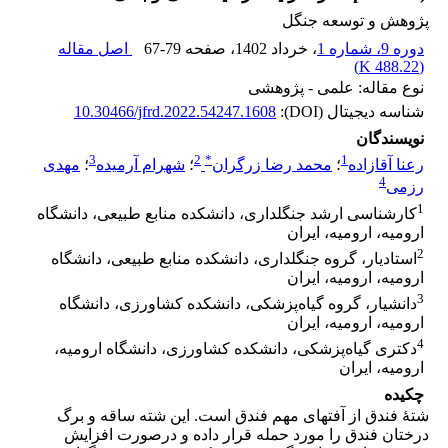
پژوهش و توسعه جنگل
دوره 9، شماره 1
، خرداد 1402
، صفحه
67-79
اصل مقاله
)
488.22 K
(
نوع مقاله: علمی - پژوهشی
شناسه دیجیتال (DOI):
10.30466/jfrd.2022.54247.1608
نویسندگان
3
2
*
1
رعنا آقازاده
؛
محمد رضا زرگران
؛
شهرام آرمیده
؛
مهدی
4
رزمی
1
کارشناسی ارشد جنگلداری، دانشکده منابع طبیعی، دانشگاه
ارومیه، ارومیه، ایران
2
استادیار، گروه جنگلداری، دانشکده منابع طبیعی، دانشگاه
ارومیه، ارومیه، ایران
3
دانشیار، گروه گیاه‌پزشکی، دانشکده کشاورزی، دانشگاه
ارومیه، ارومیه، ایران
4
دکتری گیاه‌پزشکی، دانشکده کشاورزی، دانشگاه ارومیه،
ارومیه، ایران
چکیده
شتۀ فندق از آفت‏های مهم فندق است. این شته ساقه و برگ
درختان فندق را مورد حمله قرار داده و درصورت افزایش