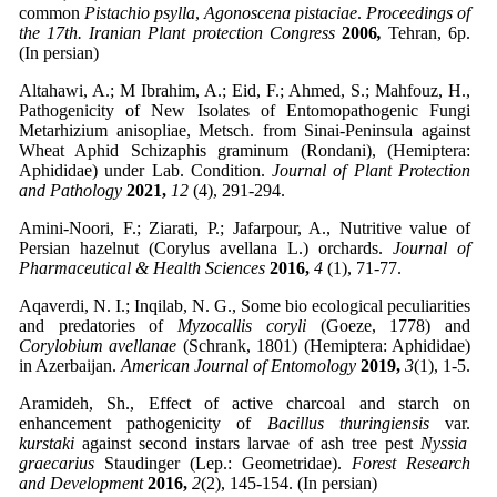
common
Pistachio psylla
,
Agonoscena pistaciae
.
Proceedings of
the 17th. Iranian Plant protection Congress
2006
,
Tehran, 6p.
(In persian)
Altahawi, A.; M Ibrahim, A.; Eid, F.; Ahmed, S.; Mahfouz, H.,
Pathogenicity of New Isolates of Entomopathogenic Fungi
Metarhizium anisopliae, Metsch. from Sinai-Peninsula against
Wheat Aphid Schizaphis graminum (Rondani), (Hemiptera:
Aphididae) under Lab. Condition.
Journal of Plant Protection
and Pathology
2021,
12
(4), 291-294.
Amini-Noori, F.; Ziarati, P.; Jafarpour, A., Nutritive value of
Persian hazelnut (Corylus avellana L.) orchards.
Journal of
Pharmaceutical & Health Sciences
2016,
4
(1), 71-77.
Aqaverdi, N. I.; Inqilab, N. G., Some bio ecological peculiarities
and predatories of
Myzocallis
coryli
(Goeze, 1778) and
Corylobium avellanae
(Schrank, 1801) (Hemiptera: Aphididae)
in Azerbaijan.
American Journal of Entomology
2019,
3
(1), 1-5.
Aramideh, Sh., Effect of active charcoal and starch on
enhancement pathogenicity of
Bacillus thuringiensis
var.
kurstaki
against second instars larvae of ash tree pest
Nyssia
graecarius
Staudinger (Lep.: Geometridae).
Forest Research
and Development
2016,
2
(2), 145-154. (In persian)