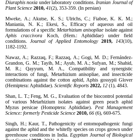
Diuraphis noxia
under laboratory conditions.
Iranian Journal of
Plant Science
2010,
41
(2), 353-359. (In persian)
Mweke, A.; Akutse, K. S.; Ulrichs, C.; Fiaboe, K. K. M.;
Maniania, N. K.; Ekesi, S., Efficacy of aqueous and oil
formulations of a specific
Metarhizium anisopliae
isolate against
Aphis craccivora
Koch, (Hem.: Aphididae) under field
conditions.
Journal of Applied Entomology
2019,
143
(10),
1182-1192.
Nawaz, A.; Razzaq, F.; Razzaq, A.; Gogi, M. D.; Fernández-
Grandon, G. M.; Tayib, M.; Ayub, M. A.; Sufyan, M.; Shahid,
M. R.; Qayyum, M. A., Compatibility and synergistic
interactions of fungi, Metarhizium anisopliae, and insecticide
combinations against the cotton aphid, Aphis gossypii Glover
(Hemiptera: Aphididae).
Scientific Reports
2022,
12
(1), 4843.
Shan, L. T.; Feng, M. G., Evaluation of the biocontrol potential
of various Metarhizium isolates against green peach aphid
Myzus persicae (Homoptera: Aphididae).
Pest Management
Science: formerly Pesticide Science
2010,
66
(6), 669-675.
Singh, H.; Kaur, T., Pathogenicity of entomopathogenic fungi
against the aphid and the whitefly species on crops grown under
greenhouse conditions in India.
Egyptian Journal of Biological