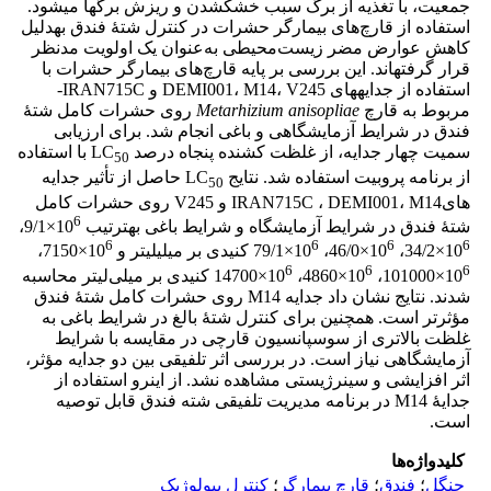
جمعیت، با تغذیه‌ از برگ سبب خشک­شدن و ریزش برگ­ها می‏شود.
استفاده از قارچ‌های بیمارگر حشرات در کنترل شتۀ فندق به­دلیل
کاهش عوارض مضر زیست‌محیطی به‌عنوان یک اولویت مدنظر
قرار گرفته­اند. این بررسی بر پایه­ قارچ‌های بیمارگر حشرات با
استفاده از جدایه­­های ­­DEMI001، M14، V245 و IRAN­715C­
مربوط به قارچ ­
Metarhizium anisopliae
روی حشرات‌ کامل شتۀ‌
فندق در شرایط آزمایشگاهی و باغی انجام شد. برای ارزیابی
سمیت چهار جدایه، از غلظت کشنده پنجاه ‌درصد LC
با استفاده
50
از برنامه پروبیت استفاده شد. نتایج LC
حاصل از تأثیر جدایه­‌
50
هایIRAN715C ، DEMI001، M14 و V245 روی حشرات کامل
6
شتۀ فندق در شرایط آزمایشگاه و شرایط باغی به­ترتیب 10
×9/1،
6
6
6
6
10
×34/2­، 10
×46/0، 10
×79/1 کنیدی بر میلی­لیتر و 10
×7150،
6
6
6
10
×101000، 10
×4860، 10
×14700 کنیدی بر میلی‌لیتر محاسبه
شدند. نتایج نشان داد جدایه M14 روی حشرات کامل شتۀ­ فندق
مؤثرتر است. همچنین برای کنترل شتۀ بالغ در شرایط باغی به
غلظت بالاتری از سوسپانسیون قارچی در مقایسه با شرایط
آزمایشگاهی نیاز است. در بررسی اثر تلفیقی بین دو جدایه مؤثر،
اثر افزایشی و سینرژیستی مشاهده نشد. از این­رو استفاده از
جدایۀ M14 در برنامه مدیریت تلفیقی شته فندق قابل توصیه
است.
کلیدواژه‌ها
جنگل
؛
فندق
؛
قارچ بیمارگر
؛
کنترل بیولوژیک