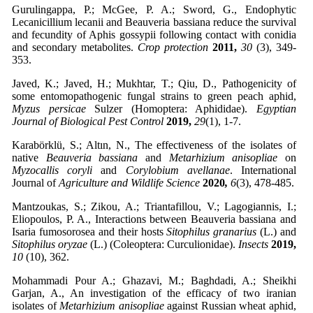
Gurulingappa, P.; McGee, P. A.; Sword, G., Endophytic
Lecanicillium lecanii and Beauveria bassiana reduce the survival
and fecundity of Aphis gossypii following contact with conidia
and secondary metabolites.
Crop protection
2011,
30
(3), 349-
353.
Javed, K.; Javed, H.; Mukhtar, T.; Qiu, D., Pathogenicity of
some entomopathogenic fungal strains to green peach aphid,
Myzus persicae
Sulzer (Homoptera: Aphididae).
Egyptian
Journal of
Biological Pest Control
2019,
29
(1), 1-7.
Karabörklü, S.; Altın, N., The effectiveness of the isolates of
native
Beauveria bassiana
and
Metarhizium anisopliae
on
Myzocallis coryli
and
Corylobium avellanae
. International
Journal of
Agriculture and Wildlife Science
2020
,
6
(3), 478-485.
Mantzoukas, S.; Zikou, A.; Triantafillou, V.; Lagogiannis, I.;
Eliopoulos, P. A., Ιnteractions between Beauveria bassiana and
Isaria fumosorosea and their hosts
Sitophilus granarius
(L.) and
Sitophilus oryzae
(L.) (Coleoptera: Curculionidae).
Insects
2019,
10
(10), 362.
Mohammadi Pour A.; Ghazavi, M.; Baghdadi, A.; Sheikhi
Garjan, A., An investigation of the efficacy of two iranian
isolates of
Metarhizium anisopliae
against Russian wheat aphid,