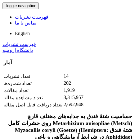
Toggle navigation
فهرست نشریات
تماس با ما
English
فهرست نشریات
دانشگاه ارومیه
آمار
14
تعداد نشریات
202
تعداد شماره‌ها
1,919
تعداد مقالات
3,315,957
تعداد مشاهده مقاله
2,692,948
تعداد دریافت فایل اصل مقاله
حساسیت شتۀ فندق به جدایه‌‌های مختلف قارچ
‏Metarhizium anisopliae (Metsch)‎‏ روی حشرات کامل
شتۀ ‏فندق ‏Myzocallis coryli (Goetze) (Hemiptera:
Aphididae‎)‎‏ در شرایط‎ ‎آزمایشگاهی و باغی