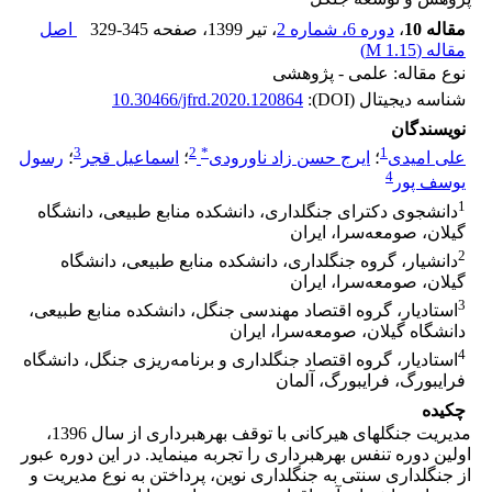
مقاله 10
،
دوره 6، شماره 2
، تیر 1399
، صفحه
329-345
اصل
مقاله (
1.15 M
)
نوع مقاله: علمی - پژوهشی
شناسه دیجیتال (DOI):
10.30466/jfrd.2020.120864
نویسندگان
3
2
*
1
علی امیدی
؛
ایرج حسن زاد ناورودی
؛
اسماعیل قجر
؛
رسول
4
یوسف پور
1
دانشجوی دکترای جنگلداری، دانشکده منابع طبیعی، دانشگاه
گیلان، صومعه‌سرا، ایران
2
دانشیار، گروه جنگلداری، دانشکده منابع طبیعی، دانشگاه
گیلان، صومعه‌سرا، ایران
3
استادیار، گروه اقتصاد مهندسی جنگل، دانشکده منابع طبیعی،
دانشگاه گیلان، صومعه‌سرا، ایران
4
استادیار، گروه اقتصاد جنگلداری و برنامه‌ریزی جنگل، دانشگاه
فرایبورگ، فرایبورگ، آلمان
چکیده
مدیریت جنگل­های هیرکانی با توقف بهره­برداری از سال 1396،
اولین دوره تنفس بهره­برداری را تجربه می­نماید. در این دوره عبور
از جنگلداری سنتی به جنگلداری نوین، پرداختن به نوع مدیریت و