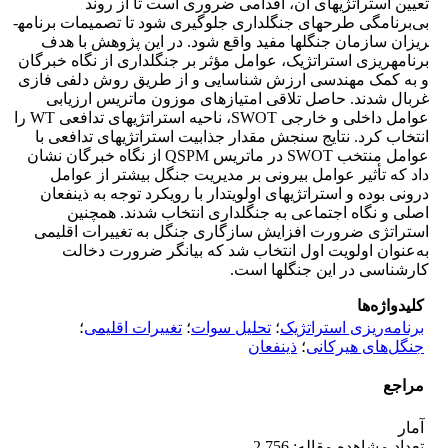
تعیین استراتژی­های آن، اقدامی ضروری است تا از روند
بی‌برنامگی طرح­های جنگلداری جلوگیری شود تا تصمیمات برنامه­
ریزان سازمان جنگل­ها مفید واقع شود. در این پژوهش با هدف
برنامه­ریزی استراتژیک، عوامل مؤثر بر جنگلداری از نگاه خبرگان
و به کمک مهندسی ارزش شناسایی و از طریق روش دلفی فازی
غربال شدند. حاصل تلاقی امتیازهای موزون ماتریس ارزیابی
عوامل داخلی و خارجی SWOT، ناحیه استراتژی­های تدافعی WT را
انتخاب کرد. نتایج سنجش مقدار جذابیت استراتژی­های تدافعی با
عوامل منتخب SWOT در ماتریس QSPM از نگاه خبرگان نشان
داد که تأثیر عوامل بیرونی بر مدیریت جنگل بیشتر از عوامل
درونی بوده و استراتژی­های اولویت­دار با رویکرد توجه به ذینفعان
اصلی و نگاه اجتماعی به جنگلداری انتخاب شدند. همچنین
استراتژی ضرورت افزایش سازگاری جنگل به تغییرات اقلیمی
به‌عنوان اولویت اول انتخاب شد که بیانگر ضرورت دخالت
کارشناسی در این جنگل­ها است.
کلیدواژه‌ها
برنامه‌ریزی استراتژیک
؛
تحلیل سوات
؛
تغییرات اقلیمی
؛
جنگل‌های هیرکانی
؛
ذینفعان
مراجع
آمار
تعداد مشاهده مقاله: 2,756