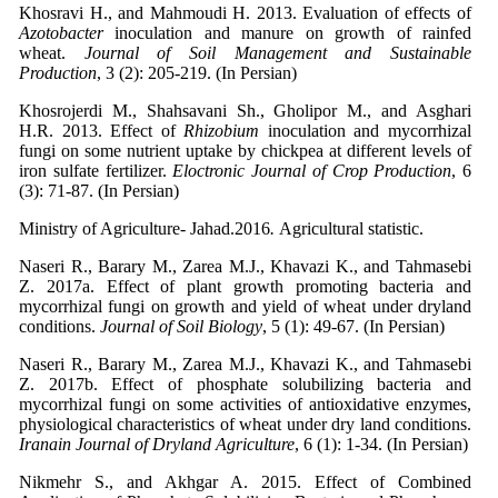
Khosravi H., and Mahmoudi H. 2013. Evaluation of effects of
Azotobacter
inoculation and manure on growth of rainfed
wheat.
Journal of Soil Management and Sustainable
Production
, 3 (2): 205-219. (In Persian)
Khosrojerdi M., Shahsavani Sh., Gholipor M., and Asghari
H.R. 2013. Effect of
Rhizobium
inoculation and mycorrhizal
fungi on some nutrient uptake by chickpea at different levels of
iron sulfate fertilizer.
Eloctronic Journal of Crop Production
, 6
(3): 71-87. (In Persian)
Ministry of Agriculture- Jahad.2016
.
Agricultural statistic.
Naseri R., Barary M., Zarea M.J., Khavazi K., and Tahmasebi
Z. 2017a. Effect of plant growth promoting bacteria and
mycorrhizal fungi on growth and yield of wheat under dryland
conditions.
Journal of Soil Biology
, 5 (1): 49-67. (In Persian)
Naseri R., Barary M., Zarea M.J., Khavazi K., and Tahmasebi
Z. 2017b. Effect of phosphate solubilizing bacteria and
mycorrhizal fungi on some activities of antioxidative enzymes,
physiological characteristics of wheat under dry land conditions.
Iranain Journal of Dryland Agriculture
, 6 (1): 1-34. (In Persian)
Nikmehr S., and Akhgar A. 2015. Effect of Combined