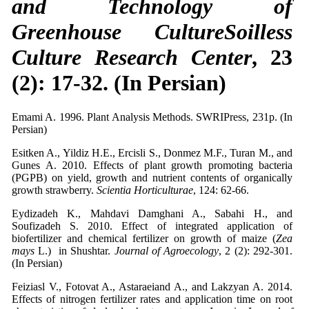
and Technology of
Greenhouse CultureSoilless
Culture Research Center
, 23
(2): 17-32. (In Persian)
Emami A. 1996. Plant Analysis Methods. SWRIPress, 231p. (In
Persian)
Esitken A., Yildiz H.E., Ercisli S., Donmez M.F., Turan M., and
Gunes A. 2010. Effects of plant growth promoting bacteria
(PGPB) on yield, growth and nutrient contents of organically
growth strawberry.
Scientia Horticulturae
, 124: 62-66.
Eydizadeh K., Mahdavi Damghani A., Sabahi H., and
Soufizadeh S. 2010. Effect of integrated application of
biofertilizer and chemical fertilizer on growth of maize (
Zea
mays
L.) in Shushtar.
Journal of Agroecology
, 2 (2): 292-301.
(In Persian)
Feiziasl V., Fotovat A., Astaraeiand A., and Lakzyan A. 2014.
Effects of nitrogen fertilizer rates and application time on root