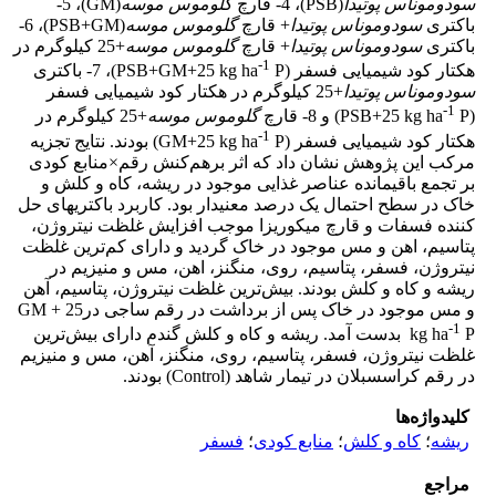
سودوموناس پوتیدا
(PSB)، 4- قارچ
گلوموس موسه
(GM)، 5-
باکتری
سودوموناس پوتیدا
+ قارچ
گلوموس موسه
(PSB+GM)، 6-
باکتری
سودوموناس پوتیدا
+ قارچ
گلوموس موسه
+25 کیلوگرم در
-1
هکتار کود شیمیایی فسفر (PSB+GM+25 kg ha
P)، 7- باکتری
سودوموناس پوتیدا
+25 کیلوگرم در هکتار کود شیمیایی فسفر
-1
(PSB+25 kg ha
P) و 8- قارچ
گلوموس موسه
+25 کیلوگرم در
-1
هکتار کود شیمیایی فسفر (GM+25 kg ha
P) بودند. نتایج تجزیه
مرکب این پژوهش نشان داد که اثر برهم‌کنش رقم×منابع کودی
بر تجمع باقیمانده عناصر غذایی موجود در ریشه، کاه و کلش و
خاک در سطح احتمال یک درصد معنی­دار بود. کاربرد باکتری­های حل
کننده فسفات و قارچ میکوریزا موجب افزایش غلظت نیتروژن،
پتاسیم، اهن و مس موجود در خاک گردید و دارای کم‌ترین غلظت
نیتروژن، فسفر، پتاسیم، روی، منگنز، اهن، مس و منیزیم در
ریشه و کاه و کلش بودند. بیش‌ترین غلظت نیتروژن، پتاسیم، آهن
و مس موجود در خاک پس از برداشت در رقم ساجی درGM + 25
-1
kg ha
P بدست آمد. ریشه و کاه و کلش گندم دارای بیش‌ترین
غلظت نیتروژن، فسفر، پتاسیم، روی، منگنز، آهن، مس و منیزیم
در رقم کراس­سبلان در تیمار شاهد (Control) بودند.
کلیدواژه‌ها
ریشه
؛
کاه و کلش
؛
منابع کودی
؛
فسفر
مراجع