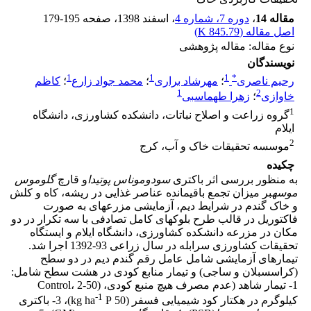
مقاله 14
،
دوره 7، شماره 4
، اسفند 1398
، صفحه
179-195
اصل مقاله (
845.79 K
)
نوع مقاله: مقاله پژوهشی
نویسندگان
1
1
1
*
رحیم ناصری
؛
مهرشاد براری
؛
محمد جواد زارع
؛
کاظم
1
2
خاوازی
؛
زهرا طهماسبی
1
گروه زراعت و اصلاح نباتات، دانشکده کشاورزی، دانشگاه
ایلام
2
موسسه تحقیقات خاک و آب، کرج
چکیده
به منظور بررسی اثر باکتری
سودوموناس پوتیدا
و قارچ
گلوموس
موسه
بر میزان تجمع باقیمانده عناصر غذایی در ریشه، کاه و کلش
و خاک گندم در شرایط دیم، آزمایشی مزرعه­ای به صورت
فاکتوریل در قالب طرح بلوک­­های کامل تصادفی با سه تکرار در دو
مکان در مزرعه دانشکده کشاورزی، دانشگاه ایلام و ایستگاه
تحقیقات کشاورزی سرابله در سال زراعی 93-1392 اجرا شد.
تیمار­های آزمایشی شامل عامل رقم گندم دیم در دو سطح
(کراس­سبلان و ساجی) و تیمار منابع کودی در هشت سطح شامل:
1- تیمار شاهد (عدم مصرف هیچ منبع کودی، (Control، 2-50
-1
کیلوگرم در هکتار کود شیمیایی فسفر (50 kg ha
P)، 3- باکتری