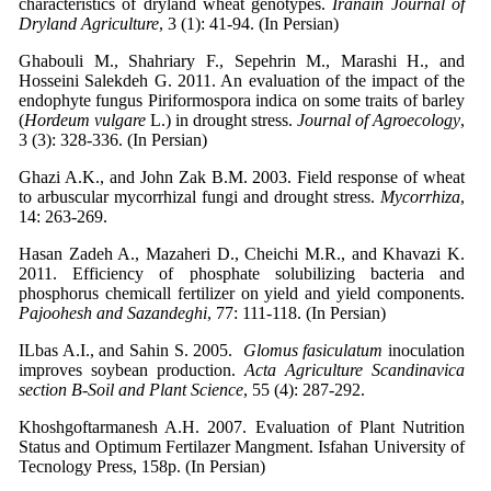
characteristics of dryland wheat genotypes.
Iranain Journal of
Dryland Agriculture
, 3 (1): 41-94. (In Persian)
Ghabouli M., Shahriary F., Sepehrin M., Marashi H., and
Hosseini Salekdeh G. 2011. An evaluation of the impact of the
endophyte fungus Piriformospora indica on some traits of barley
(
Hordeum vulgare
L.) in drought stress.
Journal of Agroecology
,
3 (3): 328-336. (In Persian)
Ghazi A.K., and John Zak B.M. 2003. Field response of wheat
to arbuscular mycorrhizal fungi and drought stress.
Mycorrhiza
,
14: 263-269.
Hasan Zadeh A., Mazaheri D., Cheichi M.R., and Khavazi K.
2011. Efficiency of phosphate solubilizing bacteria and
phosphorus chemicall fertilizer on yield and yield components.
Pajoohesh and Sazandeghi
, 77: 111-118. (In Persian)
ILbas A.I., and Sahin S. 2005.
Glomus fasiculatum
inoculation
improves soybean production.
Acta Agriculture Scandinavica
section B-Soil and Plant Science
, 55 (4): 287-292.
Khoshgoftarmanesh A.H. 2007. Evaluation of Plant Nutrition
Status and Optimum Fertilazer Mangment. Isfahan University of
Tecnology Press, 158p. (In Persian)