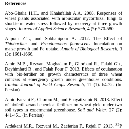
References
Abo-Ghalia H.H., and Khalafallah A.A. 2008. Responses of
wheat plants associated with arbuscular mycorrhizal fungi to
short-term water stress followed by recovery at three growth
stages.
Journal of Applied Science Research
, 4 (5): 570-580.
Alipour Z.T., and Sobhanipour A. 2012. The Effect of
Thiobacillus
and
Pseudomonas fluorescens
Inoculation on
maize growth and Fe uptake.
Annals of Biological Research,
3
(3): 1661-1666.
Amiri M.B., Rezvani Moghadam P., Ghorbani R., Falahi Gh.,
Deyhimfard R., and Falah Pour F. 2013. Effects of coulanation
with bio-fertilier on growth characterstics of three wheat
culticars at emergency groeth under greenhouse conditions.
Iranian Journal of Field Crops Research
, 11 (1): 64-72. (In
Persian)
Amiri Farsani F., Chorom M., and Enayatizamir N. 2013. Effect
of biofertilizerand chemical fertilizer on wheat yield under two
soil types in expermental greenhouse.
Soil and Water
, 27 (2):
441-451. (In Persian)
32
Ardakani M.R., Rezvani M., Zaefarian F., Rejali F. 2013.
P