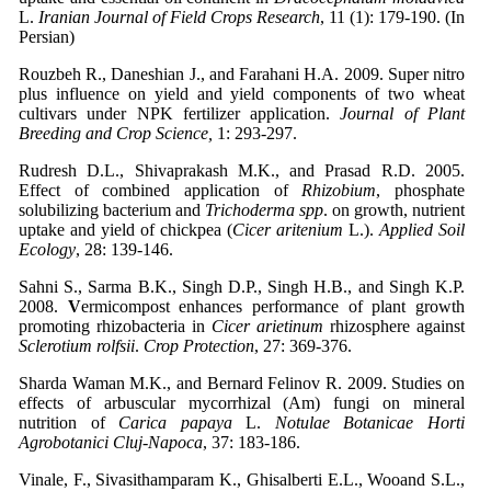
L.
Iranian Journal of Field Crops Research
, 11 (1): 179-190. (In
Persian)
Rouzbeh R., Daneshian J., and Farahani H.A. 2009. Super nitro
plus influence on yield and yield components of two wheat
cultivars under NPK fertilizer application.
Journal of Plant
Breeding and Crop Science,
1: 293-297.
Rudresh D.L., Shivaprakash M.K., and Prasad R.D. 2005.
Effect of combined application of
Rhizobium
, phosphate
solubilizing bacterium and
Trichoderma spp
. on growth, nutrient
uptake and yield of chickpea (
Cicer aritenium
L.).
Applied Soil
Ecology
, 28: 139-146.
Sahni S., Sarma B.K., Singh D.P., Singh H.B., and Singh K.P.
2008.
V
ermicompost enhances performance of plant growth
promoting rhizobacteria in
Cicer arietinum
rhizosphere against
Sclerotium rolfsii
.
Crop Protection
, 27: 369-376.
Sharda Waman M.K., and Bernard Felinov R. 2009. Studies on
effects of arbuscular mycorrhizal (Am) fungi on mineral
nutrition of
Carica papaya
L.
Notulae Botanicae Horti
Agrobotanici Cluj-Napoca
, 37: 183-186.
Vinale, F., Sivasithamparam K., Ghisalberti E.L., Wooand S.L.,