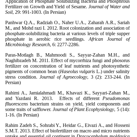
Application of Phosphate Solubilizing Bacteria and Phosphrous
Fertilizer on Growth and Yield of Sesame.
Journal of Water and
Soil
, 29: 991-1003. (In Persian)
Panhwar Q.A., Radziah O., Naher U.A., Zaharah A.R., Sariah
M., and Mohd razi I. 2012. Root colonization and association of
phosphate-solubilizing bacteria at various levels of triple supper
phosphate in aerobic rice seedlings.
African
Journal of
Microbiology Research
, 6: 2277-2286.
Paras-Motlagh B., Mahmoodi S., Sayyar-Zahan M.H., and
Naghibzadeh M. 2011. Effect of mycorrhiza fungi and phosorus
fertilizer on concentration of leaf nutrients and photosynthetic
pigments of common bean (
Haseolus vulgaris
L.) under salinity
stress condition.
Journal of Agroecology
, 3 (2): 233-244. (In
Persian)
Rahimi A., Jamialahmadi M., Khavazi K., Sayyari-Zahan M.,
and Yazdani R. 2013. Effects of different
Pseudomonas
flluorescens
bacterium strains on yield, yield components and
some traits of safflower.
Journal of Plant Ecophysiology
, 5 (14):
1-16. (In Persian)
Rahim Zadeh S., Sohrabi Y., Heidar G., Eivazi A., and Hosseni
S.M.T. 2013. Effect of biofertilizer on macro and micro nutrients
uptake and essential oil continent in
Dracocephalum moldavica