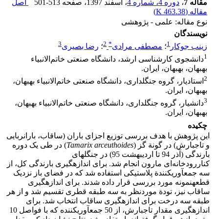
مقاله 7
،
دوره 4، شماره 4
، اسفند 1397
، صفحه
501-513
اصل
مقاله (
463.38 K
)
نوع مقاله: علمی - پژوهشی
نویسندگان
3
2
*
1
زینب جوکار
؛
مصطفی مرادی
؛
رضا بصیری
1
دانشجوی کارشناسی ارشد، دانشگاه صنعتی خاتم‌الانبیاء
بهبهان، بهبهان، ایران.
2
استادیار، گروه جنگلداری، دانشگاه صنعتی خاتم‌الانبیاء بهبهان،
بهبهان، ایران.
3
دانشیار، گروه جنگلداری، دانشگاه صنعتی خاتم‌الانبیاء بهبهان،
بهبهان، ایران.
چکیده
این پژوهش با هدف بررسی توزیع اجزای باران (ساقاب، باران­ربایی
و تا­ج­بارش) در گونة گز (
Tamarix arceuthoides
) در طی یک دوره
بارندگی (آذر 94 تا اردیبهشت 95) در جنگل­های
کنار­رودخانه‌ای مارون انجام شد. برای اندازه­گیری بارندگی کل، از
سه جمع­آوری­کنندة پلاستیکی استفاده شد که در فضای باز نزدیک
قطعه­نمونه مورد بررسی قرار داده شدند. برای اندازه­گیری
ساقاب نیز، تودة موردنظر به سه طبقه قطری تقسیم شد و از هر
طبقه سه درخت برای اندازه­گیری ساقاب انتخاب شد. برای
اندازه­گیری مقدار تاج­بارش، از 50 جمع­آوری­کننده که با فواصل 10