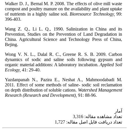
Walker D. J., Bernal M. P. 2008. The effects of olive mill waste
compost and poultry manure on the availability and plant uptake
of nutrients in a highly saline soil.
Bioresource Technology,
99:
396-403.
Wang Z. Q., Li L. Q., 1990. Salinization in China and its
Prevention, Studies on the Prevention of Land Degradation in
China. Agricultural Science and Technology Press of China,
Bejing.
Wong V. N. L., Dalal R. C., Greene R. S. B. 2009. Carbon
dynamics of sodic and saline soils following gypsum and
organic material additions: A laboratory incubation.
Applied Soil
Ecology,
41: 29-40.
Yazdanpanah N., Pazira E., Neshat A., Mahmoodabadi M.
2011. Effect of some methods of saline- sodic soil reclamation
on depth distribution of soluble cations.
Watershed Management
Research (Research and Development),
91: 88-96.
آمار
تعداد مشاهده مقاله: 3,316
تعداد دریافت فایل اصل مقاله: 1,727