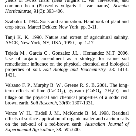
yields of Swiss chard (Beta vulgaris L. var. flavescens) and
common bean (Phaseolus vulgaris L. var. nanus).
Scientia
Horticulturae,
91(3): 393-406.
Szabolcs I. 1994. Soils and salinization. Handbook of plant and
crop stress. Marcel Dekker, New York, pp. 3-11.
Tanji K. K. 1990. Nature and extent of agricultural salinity.
ASCE, New York, NY, USA, 1990., pp. 1-17.
Tejada M., Garcia C., Gonzalez J.L., Hernandez M.T. 2006.
Use of organic amendment as a strategy for saline soil
remediation: influence on the physical, chemical and biological
properties of soil.
Soil Biology and Biochemistry,
38: 1413-
1421.
Valzano F. P., Murphy B. W., Greene R. S. B. 2001. The long-
term effects of lime (CaCO
), gypsum (CaSO
. 2H
O), and
3
4
2
tillage on the physical and chemical properties of a sodic red-
brown earth.
Soil Research,
39(6): 1307-1331.
Vance W. H., Tisdell J. M., McKenzie B. M. 1998. Residual
effects of surface application of organic matter and calcium salts
on the sub-soil of a red-brown earth.
Australian Journal of
Experimental Agriculture,
38: 595-600.