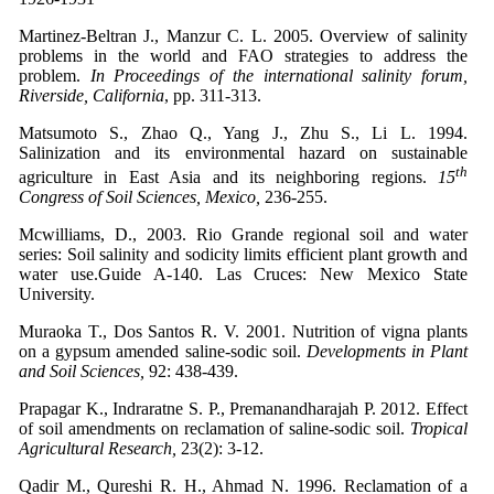
Martinez-Beltran J., Manzur C. L. 2005. Overview of salinity
problems in the world and FAO strategies to address the
problem.
In Proceedings of the international salinity forum,
Riverside, California
, pp. 311-313.
Matsumoto S., Zhao Q., Yang J., Zhu S., Li L. 1994.
Salinization and its environmental hazard on sustainable
th
agriculture in East Asia and its neighboring regions.
15
Congress of Soil Sciences, Mexico,
236-255.
Mcwilliams, D., 2003. Rio Grande regional soil and water
series: Soil salinity and sodicity limits efficient plant growth and
water use.Guide A-140. Las Cruces: New Mexico State
University.
Muraoka T., Dos Santos R. V. 2001. Nutrition of vigna plants
on a gypsum amended saline-sodic soil.
Developments in Plant
and Soil Sciences,
92: 438-439.
Prapagar K., Indraratne S. P., Premanandharajah P. 2012. Effect
of soil amendments on reclamation of saline-sodic soil.
Tropical
Agricultural Research,
23(2): 3-12.
Qadir M., Qureshi R. H., Ahmad N. 1996. Reclamation of a