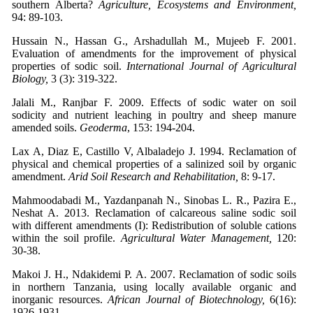
southern Alberta?
Agriculture, Ecosystems and Environment,
94: 89-103.
Hussain N., Hassan G., Arshadullah M., Mujeeb F. 2001.
Evaluation of amendments for the improvement of physical
properties of sodic soil.
International Journal of Agricultural
Biology,
3 (3): 319-322.
Jalali M., Ranjbar F. 2009. Effects of sodic water on soil
sodicity and nutrient leaching in poultry and sheep manure
amended soils.
Geoderma
, 153: 194-204.
Lax A, Diaz E, Castillo V, Albaladejo J. 1994. Reclamation of
physical and chemical properties of a salinized soil by organic
amendment.
Arid Soil Research and Rehabilitation,
8: 9-17.
Mahmoodabadi M., Yazdanpanah N., Sinobas L. R., Pazira E.,
Neshat A. 2013. Reclamation of calcareous saline sodic soil
with different amendments (I): Redistribution of soluble cations
within the soil profile.
Agricultural Water Management,
120:
30-38.
Makoi J. H., Ndakidemi P. A. 2007. Reclamation of sodic soils
in northern Tanzania, using locally available organic and
inorganic resources.
African Journal of Biotechnology,
6(16):
1926-1931