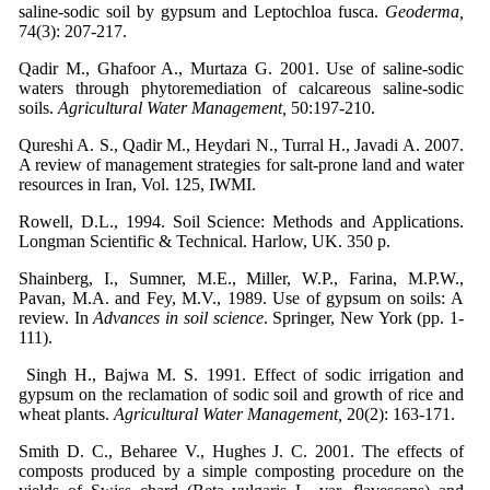
saline-sodic soil by gypsum and Leptochloa fusca.
Geoderma,
74(3): 207-217.
Qadir M., Ghafoor A., Murtaza G. 2001. Use of saline-sodic
waters through phytoremediation of calcareous saline-sodic
soils.
Agricultural Water Management,
50:197-210.
Qureshi A. S., Qadir M., Heydari N., Turral H., Javadi A. 2007.
A review of management strategies for salt-prone land and water
resources in Iran, Vol. 125, IWMI.
Rowell, D.L., 1994. Soil Science: Methods and Applications.
Longman Scientific & Technical. Harlow, UK. 350 p.
Shainberg, I., Sumner, M.E., Miller, W.P., Farina, M.P.W.,
Pavan, M.A. and Fey, M.V., 1989. Use of gypsum on soils: A
review. In
Advances in soil science
. Springer, New York (pp. 1-
111).
Singh H., Bajwa M. S. 1991. Effect of sodic irrigation and
gypsum on the reclamation of sodic soil and growth of rice and
wheat plants.
Agricultural Water Management,
20(2): 163-171.
Smith D. C., Beharee V., Hughes J. C. 2001. The effects of
composts produced by a simple composting procedure on the