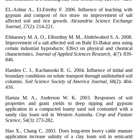
EL-Ashtar A., El-Etreiby F. 2006. Influence of leaching with
gypsum and compost of rice straw on improvement of salt
affected soil and rice growth.
Alexandria Science Exchange
Journal,
27(2): 214-221.
Elsharawy M. A. O., Elbordiny M. M., Abdelwahed S. A. 2008.
Improvement of a salt affected soil on Bahr El-Bakar area using
certain industrial byproducts: Effect on physical and chemical
characteristics.
Journal of Applied Sciences Research,
4(7): 839-
846.
Hamlen C. J., Kachanoski R. G. 2004. Influence of initial and
boundary conditions on solute transport through undisturbed soil
columns.
Soil Science Society of America Journal,
68(2): 404-
416.
Hamza M. A., Anderson W. K. 2003. Responses of soil
properties and grain yields to deep ripping and gypsum
application in a compacted loamy sand soil contrasted with a
sandy clay loam soil in Western Australia.
Crop and Pasture
Science,
54(3): 273-282.
Hao X., Chang C. 2003. Does long-term heavy cattle manure
application increase salinity of a clay loam soil in semi-arid