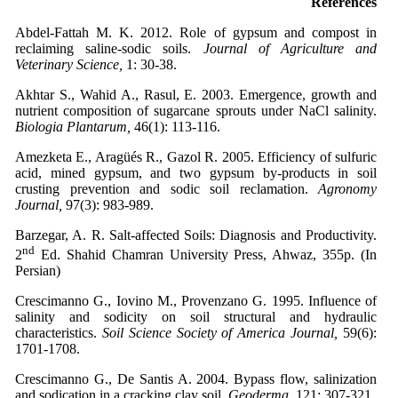
References
Abdel-Fattah M. K. 2012. Role of gypsum and compost in
reclaiming saline-sodic soils.
Journal of Agriculture and
Veterinary Science,
1: 30-38.
Akhtar S., Wahid A., Rasul, E. 2003. Emergence, growth and
nutrient composition of sugarcane sprouts under NaCl salinity.
Biologia Plantarum,
46(1): 113-116.
Amezketa E., Aragüés R., Gazol R. 2005. Efficiency of sulfuric
acid, mined gypsum, and two gypsum by-products in soil
crusting prevention and sodic soil reclamation.
Agronomy
Journal,
97(3): 983-989.
Barzegar, A. R. Salt-affected Soils: Diagnosis and Productivity.
nd
2
Ed. Shahid Chamran University Press, Ahwaz, 355p. (In
Persian)
Crescimanno G., Iovino M., Provenzano G. 1995. Influence of
salinity and sodicity on soil structural and hydraulic
characteristics.
Soil Science Society of America Journal,
59(6):
1701-1708.
Crescimanno G., De Santis A. 2004. Bypass flow, salinization
and sodication in a cracking clay soil.
Geoderma,
121: 307-321.