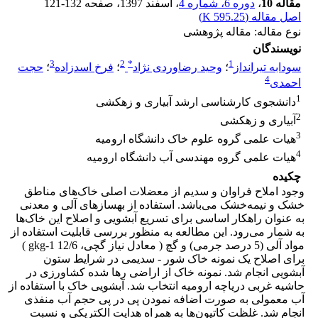
مقاله 10
،
دوره 6، شماره 4
، اسفند 1397
، صفحه
121-132
اصل مقاله (
595.25 K
)
نوع مقاله: مقاله پژوهشی
نویسندگان
3
2
*
1
سودابه تیرانداز
؛
وحید رضاوردی نژاد
؛
فرخ اسدزاده
؛
حجت
4
احمدی
1
دانشجوی کارشناسی ارشد آبیاری و زهکشی
2
آبیاری و زهکشی
3
هیات علمی گروه علوم خاک دانشگاه ارومیه
4
هیات علمی گروه مهندسی آب دانشگاه ارومیه
چکیده
وجود املاح فراوان و سدیم از معضلات اصلی خاک‌های مناطق
خشک و نیمه‌خشک می‌باشد. استفاده از بهسازهای آلی و معدنی
به عنوان راهکار اساسی برای تسریع آبشویی و اصلاح این خاک‌ها
به شمار می‌رود. این مطالعه به منظور بررسی قابلیت استفاده از
مواد آلی (5 درصد جرمی) و گچ ( معادل نیاز گچی، gkg-1 12/6 )
برای اصلاح یک نمونه خاک شور - سدیمی در شرایط ستون
آبشویی انجام شد. نمونه خاک از اراضی رها شده‌ کشاورزی در
حاشیه غربی دریاچه ارومیه انتخاب شد. آبشویی خاک با استفاده از
آب معمولی به صورت اضافه نمودن پی در پی حجم آب منفذی
انجام شد. غلظت کاتیون‌ها به همراه هدایت الکتریکی و نسبت