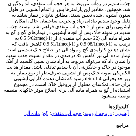
جذب سدیم در زه‌آب مربوط به هر حجم آب منفذی، اندازه‌گیری
شد. همچنین، مقادیر این پارامترها پس از اتمام آبشویی در طول
ستون آبشویی شده تعیین شدند. مطابق نتایج در تیمار شاهد به
دلیل وجود سدیم تبادلی زیاد و تخریب ساختمان خاک، امکان
آبشویی برای بیش از 2 حجم آب منفذی فراهم نشد. نبست جذب
سدیم در نمونه‌ خاک پس از انجام آبشویی در تیمارهای گچ و گچ به
همراه ماده آلی (22 حجم آب منفذی)، از (meql-1)0.5 5/62 به
ترتیب به (meql-1)0.5 08/1 و (meql-1)0.5 51/1 کاهش یافت که
نشان دهنده کارآمدی گچ و مواد آلی در اصلاح خاک سدیمی است.
تیمار ماده آلی نیز کاهش 85 درصدی در مقدار نسبت جذب سدیم
را نشان داد که می‌تواند مربوط به آزاد شدن نسبی کلسیم از آهک
موجود در خاک و جایگزینی آن با سدیم تبادلی باشد. مقدار هدایت
الکتریکی نمونه خاک پس از آبشویی صرف‌نظر از نوع تیمار، به
زیر حد بحرانی dSm-1 4 رسید که نشان دهنده‌ کارایی آبشویی
برای حذف نمک‌های محلول از پروفیل خاک است. در مجموع
استفاده از گچ به همراه ماده آلی برای اصلاح موثر خاکهای منطقه
توصیه می‌شود.
کلیدواژه‌ها
آبشویی
؛
دریاچه ارومیه
؛
حجم آب منفذی
؛
گچ
؛
ماده آلی
مراجع