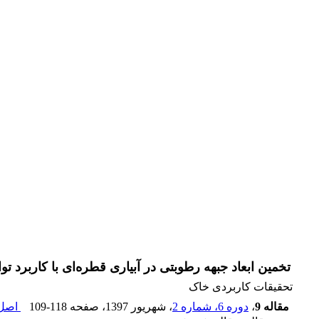
تخمین ابعاد جبهه رطوبتی در آبیاری قطره‌ای با کاربرد توامان قضیه π ‌باکینگهام و نرم-افزار HYDRUS-2D در خاک
تحقیقات کاربردی خاک
مقاله 9
،
دوره 6، شماره 2
، شهریور 1397
، صفحه
109-118
اصل 