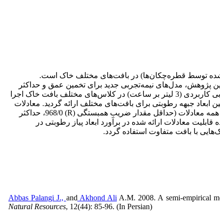
ده توسط قطره‌چکان‌ها) در بافت‌های مختلف خاک است.
این پژوهش، مدل‌های نیمه‌تجربی جدید برای تخمین عمق و حداکثر
قطر جبهه رطوبتی خاک تحت منبع نقطه‌ای در خاک‌هایی با بافت‌های گوناگون توسعه یافت. بدین‌منظور، نرم‌افزار HYDRUS-2D برای دبی کاربردی (3 لیتر بر ساعت) در کلاس‌های مختلف بافت خاک اجرا
ات تعیین ابعاد جبهه رطوبتی برای بافت‌های مختلف ارائه گردید. معادلات
توسعه یافته شامل پارامترهای هدایت هیدرولیکی اشباع خاک، مدت زمان کارکرد و دبی قطره‌چکان بودند. نتایج شاخص‌های آماری برای همه معادلات (حداقل مقدار ضریب همبستگی (R) 968/0، حداکثر
متر و حداکثر مقدار میانگین خطای مطلق (MAE) 376/1 سانتی‌متر) نشان-دهنده قابلیت معادلات ارائه شده در برآورد ابعاد پیاز رطوبتی در
‌هایی با بافت متفاوت استفاده گردد.
Abbas Palangi J.,
and
Akhond Ali
A.M. 2008. A semi-empirical mode
Natural Resources
, 12(44): 85-96. (In Persian)