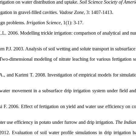
rigation on water distribution and uptake.
Soil Science Society of Amer
ation in gravel-filled cavities.
Vadose Zone
, 3: 1407-1413.
esign problems.
Irrigation Science
, 1(1): 3-17.
.L. 2006. Modelling trickle irrigation: comparison of analytical and num
P.J. 2003. Analysis of soil wetting and solute transport in subsurface t
-dimensional modeling of nitrate leaching for various fertigation sc
d Karimi T. 2008. Investigation of empirical models for simulation o
water movement in a subsurface drip irrigation system under field 
 2006. Effect of fertigation on yield and water use efficiency on cor
 use efficiency in potato under furrow and drip irrigation.
The Indian
 Evaluation of soil water profile simulations in drip irrigation bas