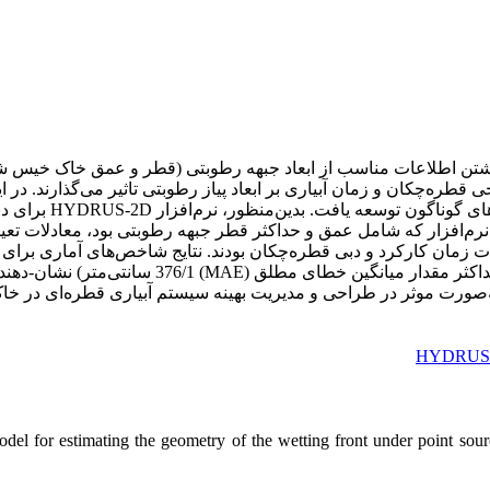
شتن اطلاعات مناسب از ابعاد جبهه رطوبتی (قطر و عمق خاک خیس ش
ره‌چکان و زمان آبیاری بر ابعاد پیاز رطوبتی تاثیر می‌گذارند. در 
ر حاصل از اجرای نرم‌افزار که شامل عمق و حداکثر قطر جبهه رطوبتی بود، معادل
مقدار جذر میانگین مربعات خطای (RMSE) 120/2 سانتی‌
به‌صورت موثر در طراحی و مدیریت بهینه سیستم آبیاری قطره‌ای در خاک
l for estimating the geometry of the wetting front under point source