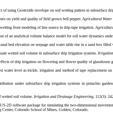
 of using Geotextile envelope on soil wetting pattern in subsurface drip
imes on yield and quality of field grown bell pepper.
Agricultural Wate
tting front modeling of line source in drip-tape irrigation.
Agricultur
 of an analytical volume balance model for soil water dynamics under 
nal bed elevation on seepage and water table rise in a sand box filled
 wetted soil volume in subsurface drip irrigation systems.
Irrigati
ects of drip irrigation on flowering and flower quality of glasshouse g
 water level as trickle, irrigation and method of tape replacement on p
ibution under subsurface drip irrigation systems in pistachio garden
 wetted soil volume.
Irrigation and Drainage Engineering
, 112(3): 24
D software package for simulating the two-dimensional movement of w
 Center, Colorado School of Mines, Golden, Colorado.