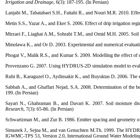
Irrigation and Drainage
, 6(3): 187-195. (In Persian)
Lanjabi M., Tabatabaei S.H., Fattahi R., and Nouri M.R. 2010. Effect
Metin S.S., Yazar A., and Eker S. 2006. Effect of drip irrigation reg
Mirzaei F., Liaghat A.M., Sohrabi T.M., and Omid M.H. 2005. Soil we
Mmolawa K., and Or D. 2003. Experimental and numerical evaluation
Phogat V., Malik R.S., and Kumar S. 2009. Modelling the effect of ca
Provenzano G. 2007. Using HYDRUS-2D simulation model to evaluate
Ruhi B., Karaguzel O., Aydinsakir K., and Buyuktas D. 2006. The eff
Sabbah A., and Ghaffari Nejad, S.A. 2008. Determination of the best
199. (In Persian)
Sayari N., Ghahraman B., and Davari K. 2007. Soil moisture distr
Research
, 7(3): 65-86. (In Persian)
Schwartzman M., and Zur B. 1986. Emitter spacing and geometry of
Simunek J., Sejna M., and van Genuchten M.Th. 1999. The HYDRUS-2
IGWMC-TPS 53, Version 2.0, International Ground Water Modeling