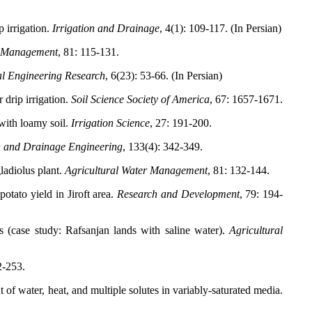
 irrigation.
Irrigation and Drainage
, 4(1): 109-117. (In Persian)
r Management
, 81: 115-131.
al Engineering Research
, 6(23): 53-66. (In Persian)
drip irrigation.
Soil Science Society of America
, 67: 1657-1671.
 with loamy soil.
Irrigation Science
, 27: 191-200.
on and Drainage Engineering
, 133(4): 342-349.
ladiolus plant.
Agricultural Water Management
, 81: 132-144.
otato yield in Jiroft area.
Research and Development
, 79: 194-
s (case study: Rafsanjan lands with saline water).
Agricultural
2-253.
ater, heat, and multiple solutes in variably-saturated media.