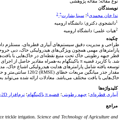
نوع مقاله: مقاله پژوهشی
نویسندگان
2
*
1
ندا خان محمدی
؛
سینا بشارت
1
دانشجوی دکتری/ دانشگاه ارومیه
2
هیات علمی/ دانشگاه ارومیه
چکیده
طراحی و مدیریت دقیق سیستم‌های آبیاری قطره‌ای، مستلزم دا
پارامترهای مهمی همچون ویژگی‌های هیدرولیکی خاک، دبی خروجی قط
شد. با کاربرد قضیه π باکینگهام به-همراه مقادی
خاک‌هایی با بافت مختلف می‌باشد. معادلات ارائه شده می‌تواند 
کلیدواژه‌ها
آبیاری قطره‌ای
؛
جبهه رطوبتی
؛
قضیه π باکینگهام
؛
نرم‌افزار HYDRUS-2D
مراجع
 trickle irrigation.
Science and Technology of Agriculture and