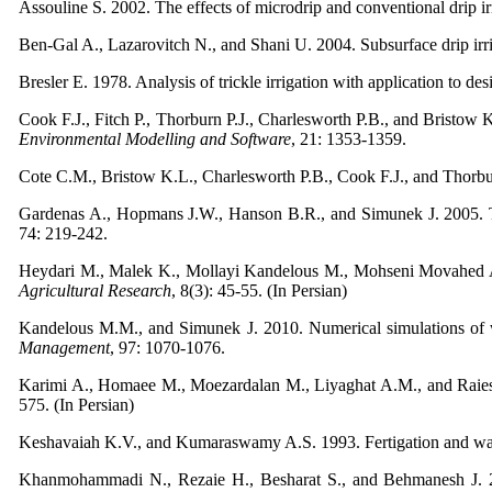
Assouline S. 2002. The effects of microdrip and conventional drip ir
Ben-Gal A., Lazarovitch N., and Shani U. 2004. Subsurface drip irrig
Bresler E. 1978. Analysis of trickle irrigation with application to d
Cook F.J., Fitch P., Thorburn P.J., Charlesworth P.B., and Bristow K
Environmental Modelling and Software
, 21: 1353-1359.
Cote C.M., Bristow K.L., Charlesworth P.B., Cook F.J., and Thorburn 
Gardenas A., Hopmans J.W., Hanson B.R., and Simunek J. 2005. Two
74: 219-242.
Heydari M., Malek K., Mollayi Kandelous M., Mohseni Movahed A., an
Agricultural Research
, 8(3): 45-55. (In Persian)
Kandelous M.M., and Simunek J. 2010. Numerical simulations of 
Management
, 97: 1070-1076.
Karimi A., Homaee M., Moezardalan M., Liyaghat A.M., and Raiesi F.
575. (In Persian)
Keshavaiah K.V., and Kumaraswamy A.S. 1993. Fertigation and water
Khanmohammadi N., Rezaie H., Besharat S., and Behmanesh J. 2012.