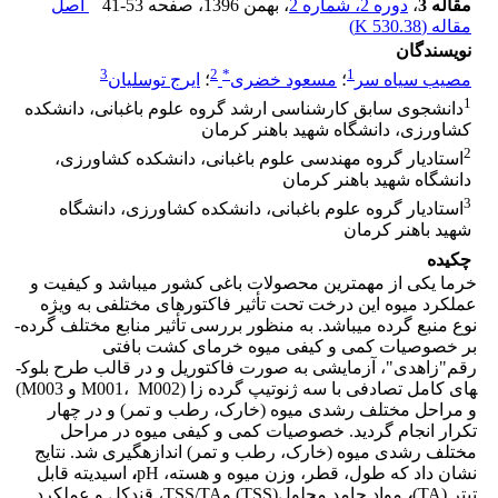
مقاله 3
،
دوره 2، شماره 2
، بهمن 1396
، صفحه
41-53
اصل
مقاله (
530.38 K
)
نویسندگان
3
2
*
1
مصیب سیاه سر
؛
مسعود خضری
؛
ایرج توسلیان
1
دانشجوی سابق کارشناسی ارشد گروه علوم باغبانی، دانشکده
کشاورزی، دانشگاه شهید باهنر کرمان
2
استادیار گروه مهندسی علوم باغبانی، دانشکده کشاورزی،
دانشگاه شهید باهنر کرمان
3
استادیار گروه علوم باغبانی، دانشکده کشاورزی، دانشگاه
شهید باهنر کرمان
چکیده
خرما یکی از مهمترین محصولات باغی کشور می­باشد و کیفیت و
عملکرد میوه این درخت تحت تأثیر فاکتورهای مختلفی به ویژه
نوع منبع گرده می­باشد. به منظور بررسی تأثیر منابع مختلف گرده­
بر خصوصیات کمی و کیفی میوه خرمای کشت بافتی
رقم"زاهدی"، آزمایشی به صورت فاکتوریل و در قالب طرح بلوک­
های کامل تصادفی با سه ژنوتیپ گرده زا (M001، M002 و M003)
و مراحل مختلف رشدی میوه (خارک، رطب و تمر) و در چهار
تکرار انجام گردید. خصوصیات کمی و کیفی میوه در مراحل
مختلف رشدی میوه (خارک، رطب و تمر) اندازه­گیری شد. نتایج
نشان داد که طول، قطر، وزن میوه و هسته، pH
،
اسیدیته قابل
تیتر (TA)
،
مواد جامد محلول(TSS) وTSS/TA، قند­کل و عملکرد