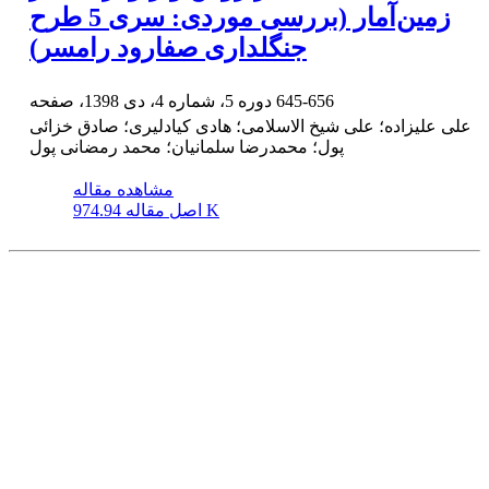
زمین‌آمار (بررسی موردی: سری 5 طرح
جنگلداری صفارود رامسر)
645-656
دوره 5، شماره 4، دی 1398، صفحه
علی علیزاده؛ علی شیخ الاسلامی؛ هادی کیادلیری؛ صادق خزائی
پول؛ محمدرضا سلمانیان؛ محمد رمضانی پول
مشاهده مقاله
974.94 K
اصل مقاله