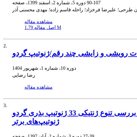
90-107
دوره 5، شماره 2، اسفند 1399، صفحه
ن طرحی؛ علیرضا فرخزاد؛ راحله قاسم زاده؛ مهدی محسنی آذر
مشاهده مقاله
1.79 M
اصل مقاله
2.
ات رویشی و زایشی چند رقم/ژنوتیپ گردو
دوره 10، شماره 1، شهریور 1404
رضا رضایی
مشاهده مقاله
3.
بررسی تنوع ژنتیکی 33 ژنوتیپ بذری گردو (Juglans regia) با استفاده از صفات مورفولوژیکی و پومولوژیکی به منظور معرفی
ژنوتیپ‌های برتر
27-39
دوره 3، شماره 2، آبان 1397، صفحه